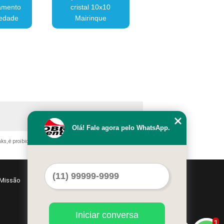
samento
cristal 10x10
iedade
Mairinque
Olá! Fale agora pelo WhatsApp.
nks, é proibida sem a autorização do autor. Crime de violação de
Missão
Serviços
Contato
Mapa do site
Iniciar conversa
1