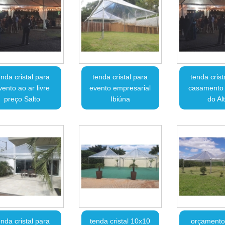
enda cristal para
tenda cristal para
tenda crist
vento ao ar livre
evento empresarial
casamento
preço Salto
Ibiúna
do Al
enda cristal para
tenda cristal 10x10
orçamento