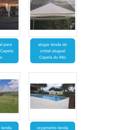
al para
alugar tenda de
 Capela
cristal aluguel
to
Capela do Alto
 tenda
orçamento tenda