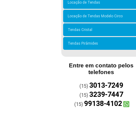
Locação de Tendas
Locação de Tendas Modelo Circo
Tendas Cristal
Tendas Pirâmides
Entre em contato pelos
telefones
3013-7249
(15)
3239-7447
(15)
99138-4102
(15)