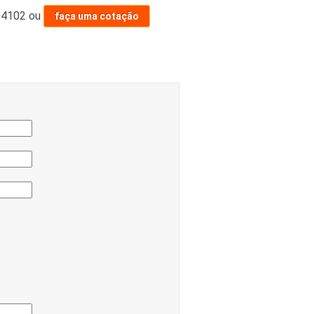
-4102
ou
faça uma cotação