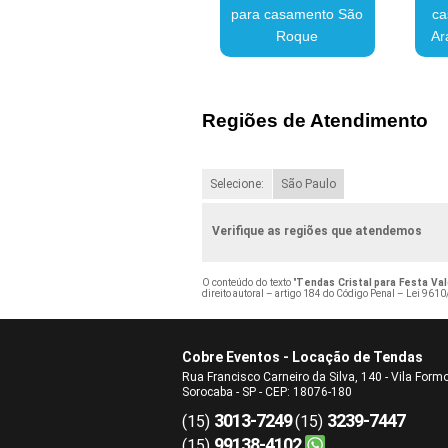
para casamento São
ca
Roque
Ar
Regiões de Atendimento
Selecione:
São Paulo
Verifique as regiões que atendemos
O conteúdo do texto "
Tendas Cristal para Festa Va
direito autoral – artigo 184 do Código Penal –
Lei 9610/
Cobre Eventos - Locação de Tendas
Rua Francisco Carneiro da Silva, 140 - Vila Form
Sorocaba - SP - CEP: 18076-180
3013-7249
3239-7447
(15)
(15)
99138-4102
(15)