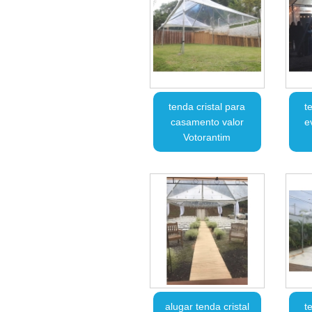
tenda cristal para
t
casamento valor
e
Votorantim
alugar tenda cristal
t