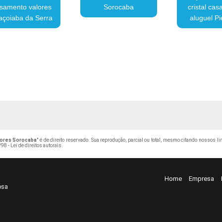
samento valores
Sorocaba
cristal ca
açoiaba da Serra
aluguel P
lores Sorocaba
" é de direito reservado. Sua reprodução, parcial ou total, mesmo citando nossos li
98 - Lei de direitos autorais
.
Home
Empresa
osa