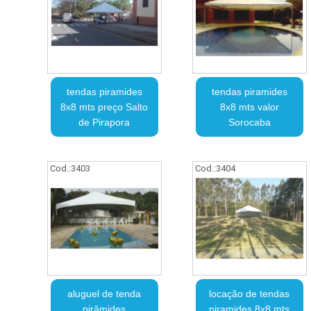
tendas piramides
tendas piramides
8x8 mts preço Salto
8x8 mts valor
de Pirapora
Sorocaba
Cod.:
3403
Cod.:
3404
aluguel de tenda
locação de tendas
pirâmides
piramides 8x8 mts