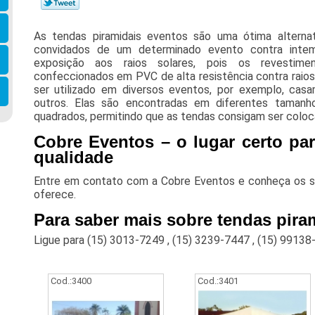
As tendas piramidais eventos são uma ótima alterna
convidados de um determinado evento contra intemp
exposição aos raios solares, pois os revestime
confeccionados em PVC de alta resistência contra raio
ser utilizado em diversos eventos, por exemplo, casa
outros. Elas são encontradas em diferentes taman
quadrados, permitindo que as tendas consigam ser coloca
Cobre Eventos – o lugar certo pa
qualidade
Entre em contato com a Cobre Eventos e conheça os s
oferece.
Para saber mais sobre tendas pira
Ligue para
(15) 3013-7249
,
(15) 3239-7447
,
(15) 99138
Cod.:
3400
Cod.:
3401