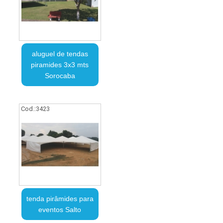
aluguel de tendas
piramides 3x3 mts
Sorocaba
Cod.:
3423
tenda pirâmides para
eventos Salto