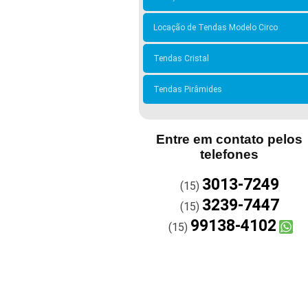
Locação de Tendas Modelo Circo
Tendas Cristal
Tendas Pirâmides
Entre em contato pelos
telefones
3013-7249
(15)
3239-7447
(15)
99138-4102
(15)