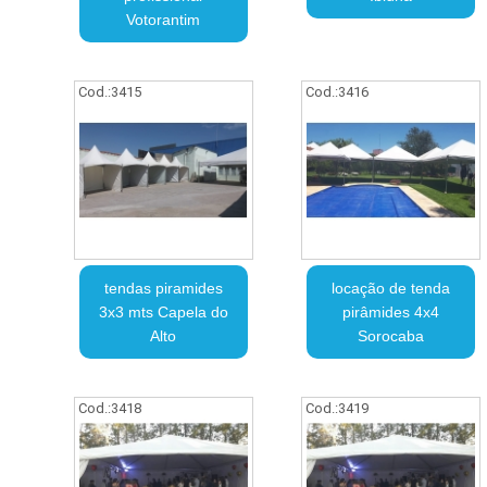
Votorantim
Cod.:
3415
Cod.:
3416
tendas piramides
locação de tenda
3x3 mts Capela do
pirâmides 4x4
Alto
Sorocaba
Cod.:
3418
Cod.:
3419