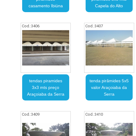
casamento Ibiúna
Capela do Alto
Cod.:
3406
Cod.:
3407
tendas piramides
tenda pirâmides 5x5
3x3 mts preço
valor Araçoiaba da
Araçoiaba da Serra
Serra
Cod.:
3409
Cod.:
3410