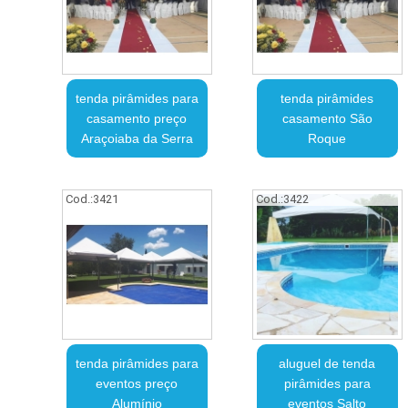
tenda pirâmides para
tenda pirâmides
casamento preço
casamento São
Araçoiaba da Serra
Roque
Cod.:
3421
Cod.:
3422
tenda pirâmides para
aluguel de tenda
eventos preço
pirâmides para
Alumínio
eventos Salto