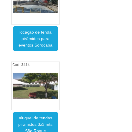
locação de tenda
pirâmides para
eventos Sorocaba
Cod.:
3414
aluguel de tendas
piramides 3x3 mts
São Roque