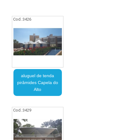
Cod.:
3426
aluguel de tenda
pirâmides Capela do
Alto
Cod.:
3429