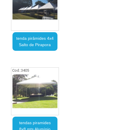
tenda pirâmides 4x4
Salto de Pirapora
Cod.:
3405
tendas piramides
8x8 mts Alumínio