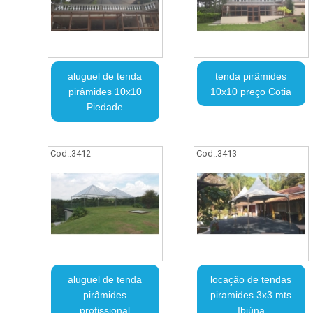
aluguel de tenda
tenda pirâmides
pirâmides 10x10
10x10 preço Cotia
Piedade
Cod.:
3412
Cod.:
3413
aluguel de tenda
locação de tendas
pirâmides
piramides 3x3 mts
profissional
Ibiúna