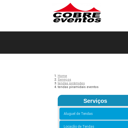
Home
Serviços
tendas pirâmides
tendas piramidais eventos
Serviços
Aluguel de Tendas
Locação de Tendas