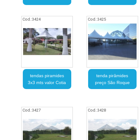
Cod.:
3424
Cod.:
3425
tendas piramides
tenda pirâmides
3x3 mts valor Cotia
preço São Roque
Cod.:
3427
Cod.:
3428