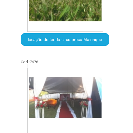
locação de tenda circo preço Mairinque
Cod.:
7676