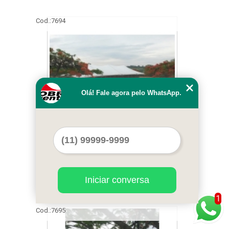
Cod.:
7694
Olá! Fale agora pelo WhatsApp.
preço de locação de tenda circo 12x25 mts
Mairinque
Iniciar conversa
1
Cod.:
7695