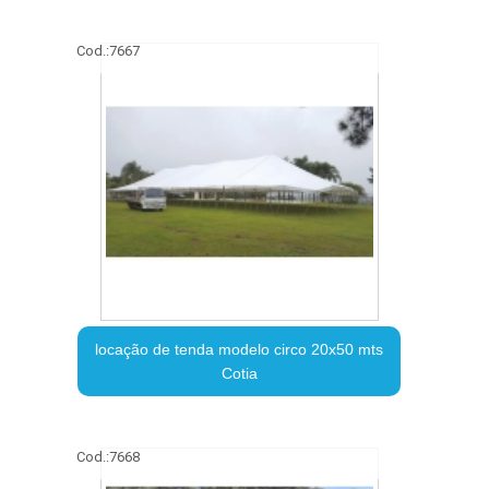
Cod.:
7667
locação de tenda modelo circo 20x50 mts
Cotia
Cod.:
7668