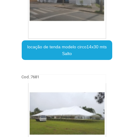
locação de tenda modelo circo14x30 mts
Salto
Cod.:
7681