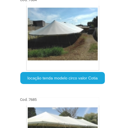
locação tenda modelo circo valor Cotia
Cod.:
7685