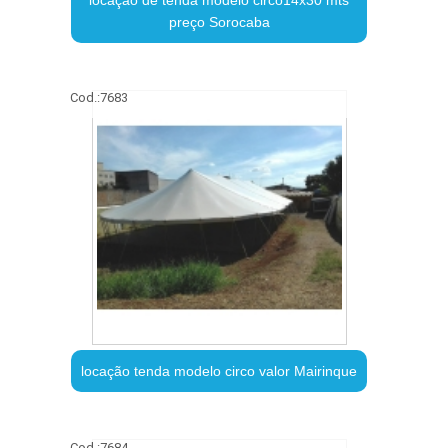
preço Sorocaba
Cod.:
7683
locação tenda modelo circo valor Mairinque
Cod.:
7684