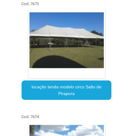
Cod.:
7673
locação tenda modelo circo Salto de
Pirapora
Cod.:
7674