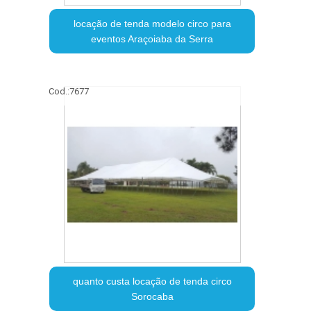
locação de tenda modelo circo para
eventos Araçoiaba da Serra
Cod.:
7677
quanto custa locação de tenda circo
Sorocaba