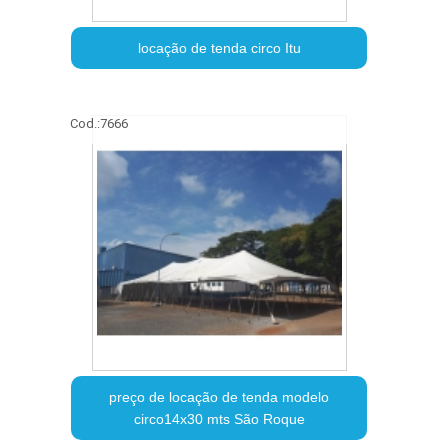
locação de tenda circo Itu
Cod.:
7666
preço de locação de tenda modelo
circo14x30 mts São Roque