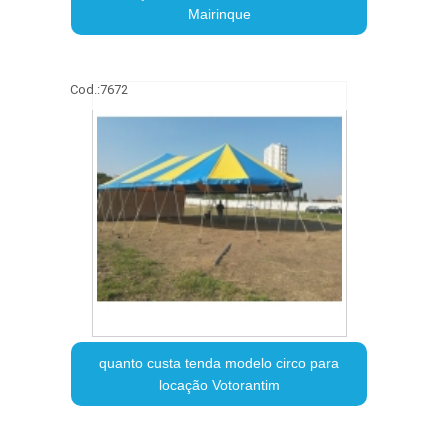
Mairinque
Cod.:
7672
quanto custa tenda modelo circo para
locação Votorantim