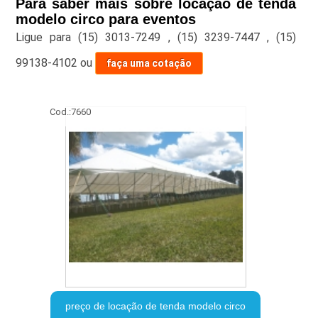
Para saber mais sobre locação de tenda
modelo circo para eventos
Ligue para
(15) 3013-7249
,
(15) 3239-7447
,
(15)
99138-4102
ou
faça uma cotação
Cod.:
7660
preço de locação de tenda modelo circo