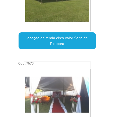
locação de tenda circo valor Salto de
Pirapora
Cod.:
7670