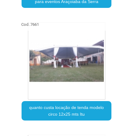
para eventos Araçoiaba da Serra
Cod.:
7661
quanto custa locação de tenda modelo
circo 12x25 mts Itu