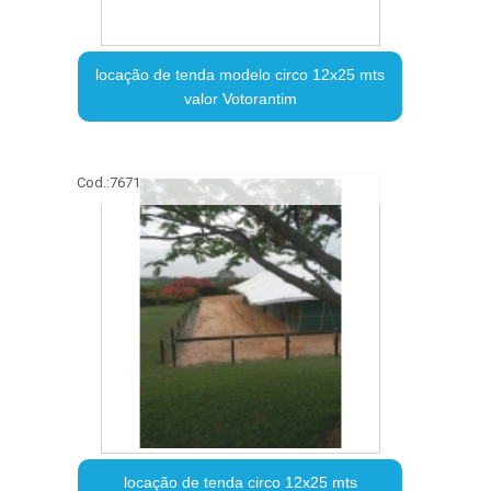
locação de tenda modelo circo 12x25 mts
valor Votorantim
Cod.:
7671
locação de tenda circo 12x25 mts