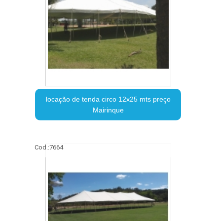
locação de tenda circo 12x25 mts preço
Mairinque
Cod.:
7664