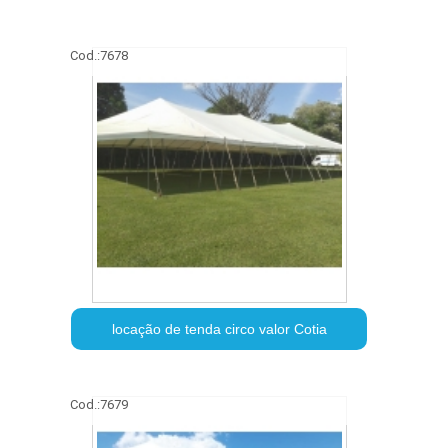
Cod.:
7678
locação de tenda circo valor Cotia
Cod.:
7679