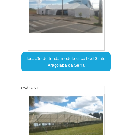
locação de tenda modelo circo14x30 mts
Araçoiaba da Serra
Cod.:
7691