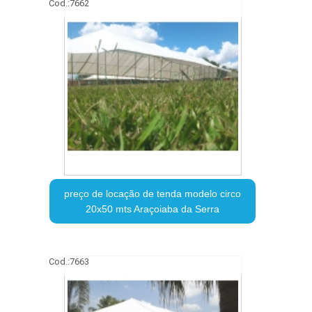
Cod.:
7662
preço de locação de tenda modelo circo
20x50 mts Araçoiaba da Serra
Cod.:
7663