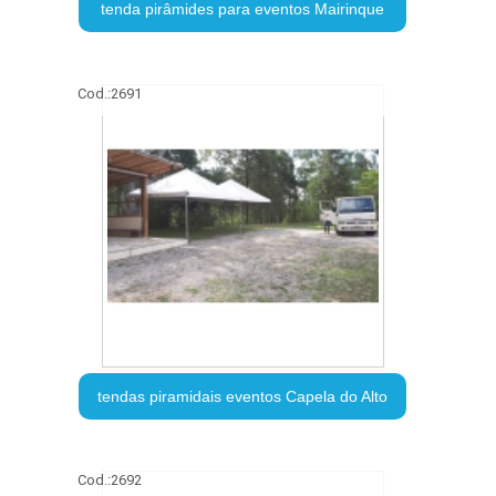
tenda pirâmides para eventos Mairinque
Cod.:
2691
tendas piramidais eventos Capela do Alto
Cod.:
2692