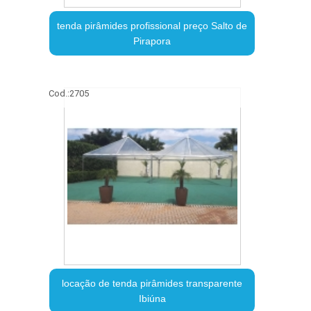
tenda pirâmides profissional preço Salto de
Pirapora
Cod.:
2705
locação de tenda pirâmides transparente
Ibiúna