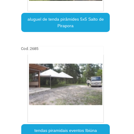
aluguel de tenda pirâmides 5x5 Salto de
Pirapora
Cod.:
2685
tendas piramidais eventos Ibiúna