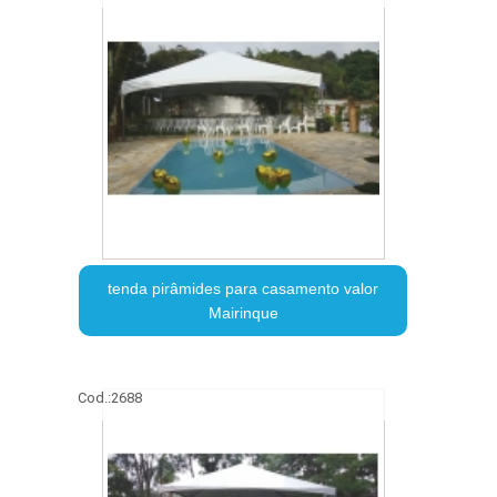
tenda pirâmides para casamento valor
Mairinque
Cod.:
2688