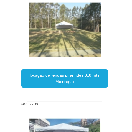
locação de tendas piramides 8x8 mts
Mairinque
Cod.:
2708