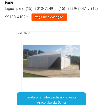
5x5
Ligue para
(15) 3013-7249
,
(15) 3239-7447
,
(15)
99138-4102
ou
faça uma cotação
Cod.:
2680
tenda pirâmides profissional valor
Araçoiaba da Serra