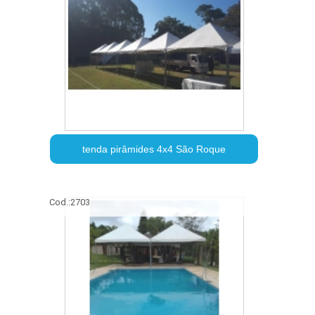
tenda pirâmides 4x4 São Roque
Cod.:
2703