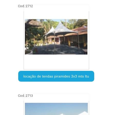
Cod.:
2712
locação de tendas piramides 3x3 mts Itu
Cod.:
2713