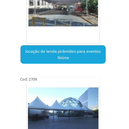
locação de tenda pirâmides para eventos
Ibiúna
Cod.:
2709