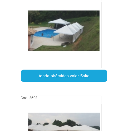
tenda pirâmides valor Salto
Cod.:
2693