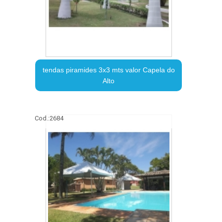
tendas piramides 3x3 mts valor Capela do
Alto
Cod.:
2684