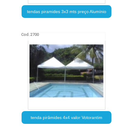
tendas piramides 3x3 mts preço Alumínio
Cod.:
2700
tenda pirâmides 4x4 valor Votorantim