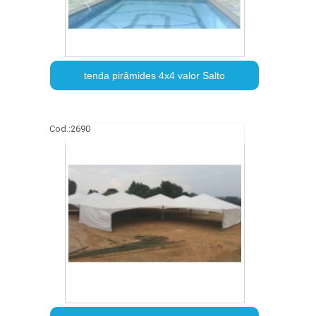
tenda pirâmides 4x4 valor Salto
Cod.:
2690