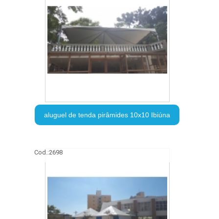
aluguel de tenda pirâmides 10x10 Ibiúna
Cod.:
2698