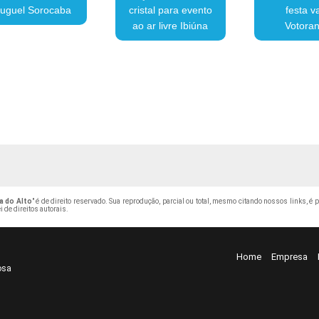
luguel Sorocaba
cristal para evento
festa v
ao ar livre Ibiúna
Votoran
a do Alto
" é de direito reservado. Sua reprodução, parcial ou total, mesmo citando nossos links, é 
i de direitos autorais
.
Home
Empresa
osa