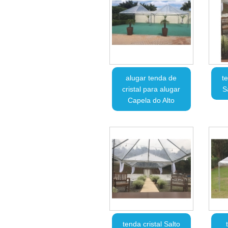
alugar tenda de
te
cristal para alugar
S
Capela do Alto
tenda cristal Salto