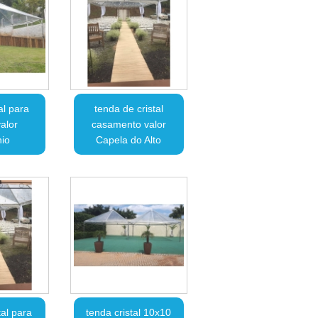
al para
tenda de cristal
alor
casamento valor
io
Capela do Alto
tal para
tenda cristal 10x10