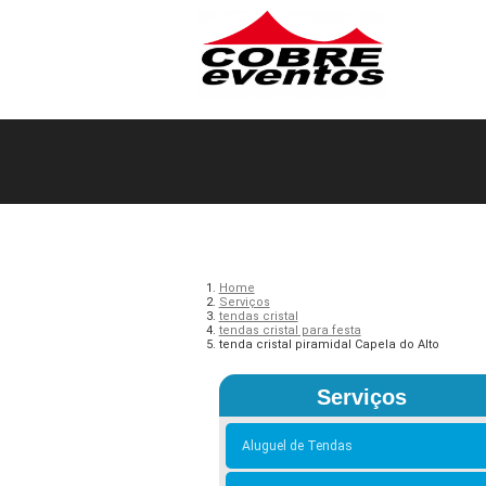
Home
Serviços
tendas cristal
tendas cristal para festa
tenda cristal piramidal Capela do Alto
Serviços
Aluguel de Tendas