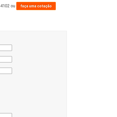
-4102
ou
faça uma cotação