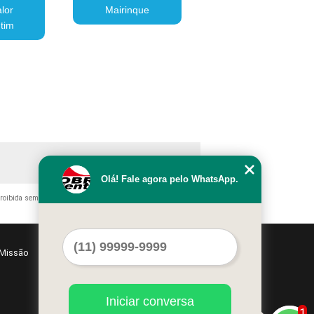
alor
Mairinque
tim
Olá! Fale agora pelo WhatsApp.
proibida sem a autorização do autor. Crime de violação de direito
Missão
Serviços
Contato
Mapa do site
Iniciar conversa
1