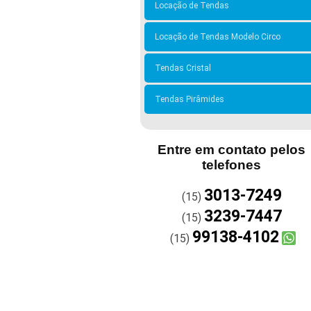
Locação de Tendas
Locação de Tendas Modelo Circo
Tendas Cristal
Tendas Pirâmides
Entre em contato pelos
telefones
3013-7249
(15)
3239-7447
(15)
99138-4102
(15)