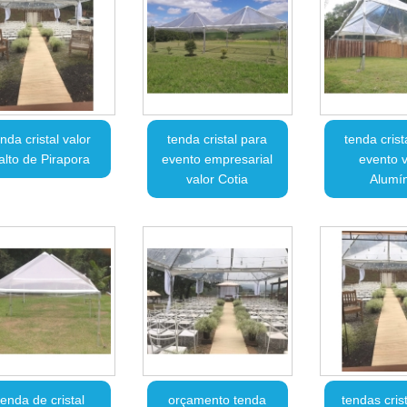
nda cristal valor
tenda cristal para
tenda crist
alto de Pirapora
evento empresarial
evento v
valor Cotia
Alumín
tenda de cristal
orçamento tenda
tendas cris