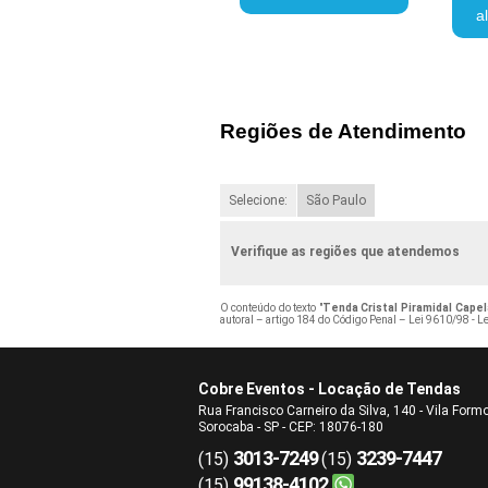
a
Regiões de Atendimento
Selecione:
São Paulo
Verifique as regiões que atendemos
O conteúdo do texto "
Tenda Cristal Piramidal Capel
autoral – artigo 184 do Código Penal –
Lei 9610/98 - Le
Cobre Eventos - Locação de Tendas
Rua Francisco Carneiro da Silva, 140 - Vila Form
Sorocaba - SP - CEP: 18076-180
3013-7249
3239-7447
(15)
(15)
99138-4102
(15)