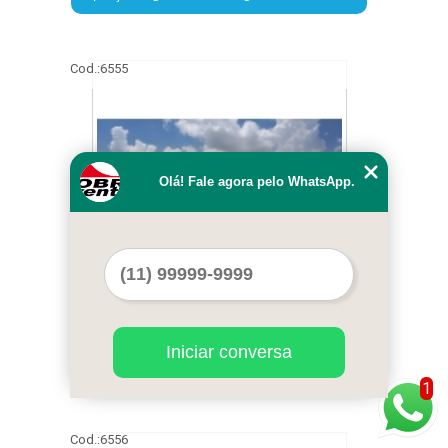
Cod.:
6555
Olá! Fale agora pelo WhatsApp.
aluguel de tendas e lonas valor Araçoiaba
Iniciar conversa
da Serra
1
Cod.:
6556