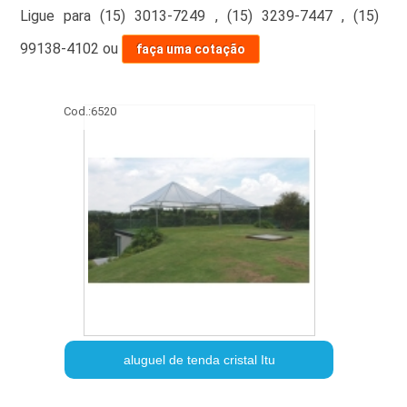
Ligue para
(15) 3013-7249
,
(15) 3239-7447
,
(15)
99138-4102
ou
faça uma cotação
Cod.:
6520
aluguel de tenda cristal Itu