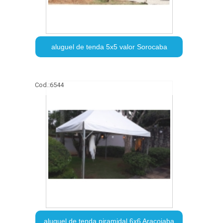
aluguel de tenda 5x5 valor Sorocaba
Cod.:
6544
aluguel de tenda piramidal 6x6 Araçoiaba