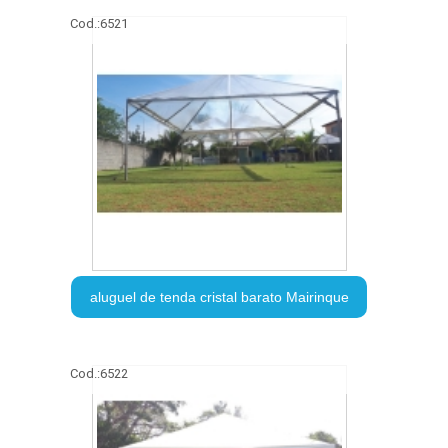
Cod.:
6521
aluguel de tenda cristal barato Mairinque
Cod.:
6522