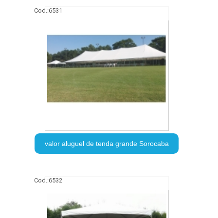
Cod.:
6531
valor aluguel de tenda grande Sorocaba
Cod.:
6532