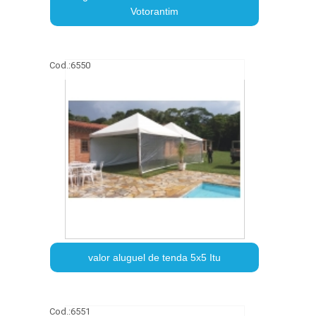
Votorantim
Cod.:
6550
valor aluguel de tenda 5x5 Itu
Cod.:
6551