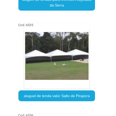
da Serra
Cod.:
6535
aluguel de tenda valor Salto de Pirapora
Cod.:
6536