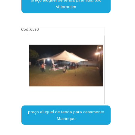
Votorantim
Cod.:
6530
preço aluguel de tenda para casamento
Mairinque