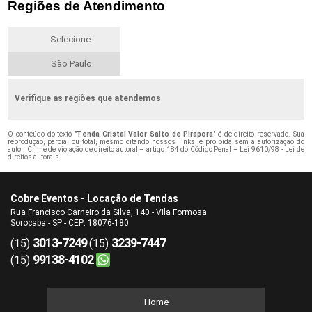
Regiões de Atendimento
Selecione:
São Paulo
Verifique as regiões que atendemos
O conteúdo do texto "
Tenda Cristal Valor Salto de Pirapora
" é de direito reservado. Sua
reprodução, parcial ou total, mesmo citando nossos links, é proibida sem a autorização do
autor. Crime de violação de direito autoral – artigo 184 do Código Penal –
Lei 9610/98 - Lei de
direitos autorais
.
Cobre Eventos - Locação de Tendas
Rua Francisco Carneiro da Silva, 140 - Vila Formosa
Sorocaba - SP - CEP: 18076-180
3013-7249
3239-7447
(15)
(15)
99138-4102
(15)
Home