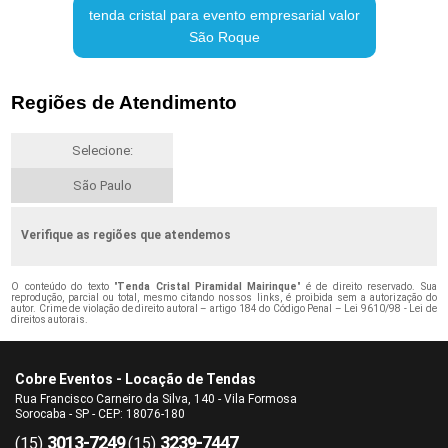
tenda cristal para evento empresarial valor
São Roque
Regiões de Atendimento
Selecione:
São Paulo
Verifique as regiões que atendemos
O conteúdo do texto "
Tenda Cristal Piramidal Mairinque
" é de direito reservado. Sua
reprodução, parcial ou total, mesmo citando nossos links, é proibida sem a autorização do
autor. Crime de violação de direito autoral – artigo 184 do Código Penal –
Lei 9610/98 - Lei de
direitos autorais
.
Cobre Eventos - Locação de Tendas
Rua Francisco Carneiro da Silva, 140 - Vila Formosa
Sorocaba - SP - CEP: 18076-180
3013-7249
3239-7447
(15)
(15)