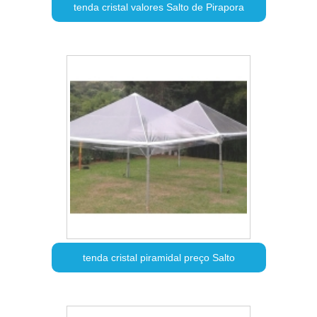
tenda cristal valores Salto de Pirapora
tenda cristal piramidal preço Salto