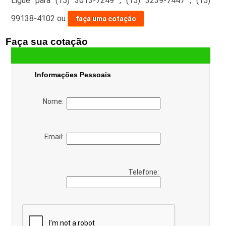
Ligue para
(15) 3013-7249
,
(15) 3239-7447
,
(15)
99138-4102
ou
faça uma cotação
Faça sua cotação
Informações Pessoais
Nome:
Email:
Telefone: