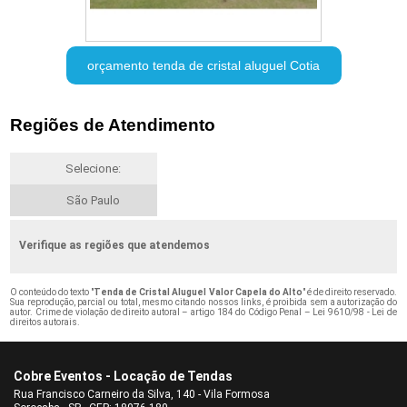
orçamento tenda de cristal aluguel Cotia
Regiões de Atendimento
Selecione:
São Paulo
Verifique as regiões que atendemos
O conteúdo do texto "
Tenda de Cristal Aluguel Valor Capela do Alto
" é de direito reservado.
Sua reprodução, parcial ou total, mesmo citando nossos links, é proibida sem a autorização do
autor. Crime de violação de direito autoral – artigo 184 do Código Penal –
Lei 9610/98 - Lei de
direitos autorais
.
Cobre Eventos - Locação de Tendas
Rua Francisco Carneiro da Silva, 140 - Vila Formosa