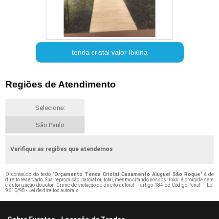
tenda cristal valor Ibiúna
Regiões de Atendimento
Selecione:
São Paulo
Verifique as regiões que atendemos
O conteúdo do texto "
Orçamento Tenda Cristal Casamento Aluguel São Roque
" é de
direito reservado. Sua reprodução, parcial ou total, mesmo citando nossos links, é proibida sem
a autorização do autor. Crime de violação de direito autoral – artigo 184 do Código Penal –
Lei
9610/98 - Lei de direitos autorais
.