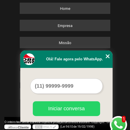
Home
Empresa
Missão
Olá! Fale agora pelo WhatsApp.
Serviços
Contato
Mapa do site
Iniciar conversa
1
©
O inteiro teor deste site está sujeito à proteção de direitos autorais. Copyright
Cobre Eventos
(Lei 9610 de 19/02/1998)