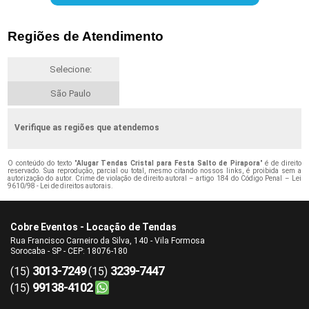
Regiões de Atendimento
Selecione:
São Paulo
Verifique as regiões que atendemos
O conteúdo do texto "
Alugar Tendas Cristal para Festa Salto de Pirapora
" é de direito
reservado. Sua reprodução, parcial ou total, mesmo citando nossos links, é proibida sem a
autorização do autor. Crime de violação de direito autoral – artigo 184 do Código Penal –
Lei
9610/98 - Lei de direitos autorais
.
Cobre Eventos - Locação de Tendas
Rua Francisco Carneiro da Silva, 140 - Vila Formosa
Sorocaba - SP - CEP: 18076-180
3013-7249
3239-7447
(15)
(15)
99138-4102
(15)