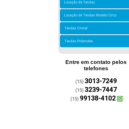
Locação de Tendas
Locação de Tendas Modelo Circo
Tendas Cristal
Tendas Pirâmides
Entre em contato pelos
telefones
3013-7249
(15)
3239-7447
(15)
99138-4102
(15)