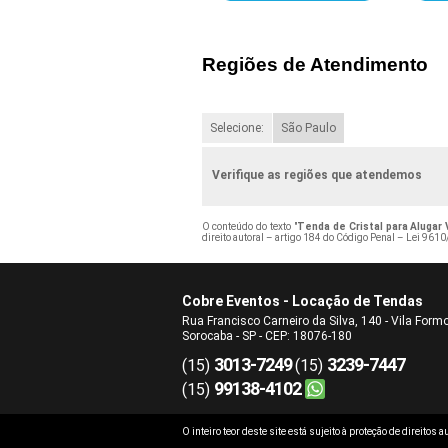
Regiões de Atendimento
Selecione:
São Paulo
Verifique as regiões que atendemos
O conteúdo do texto "
Tenda de Cristal para Alugar
direito autoral – artigo 184 do Código Penal –
Lei 9610/
Cobre Eventos - Locação de Tendas
Rua Francisco Carneiro da Silva, 140 - Vila Form
Sorocaba - SP - CEP: 18076-180
3013-7249
3239-7447
(15)
(15)
99138-4102
(15)
O inteiro teor deste site está sujeito à proteção de direitos 