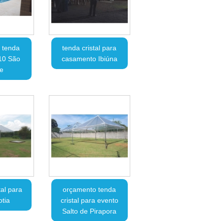
 tenda
tenda cristal para
x10 São
casamento Ibiúna
e
tal para
orçamento tenda
otia
cristal para evento
Salto de Pirapora