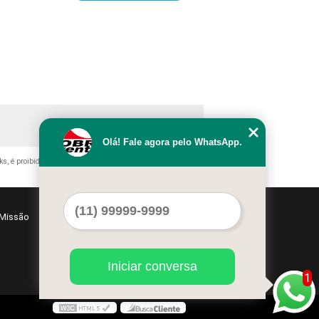
Olá! Fale agora pelo WhatsApp.
nks, é proibida sem a autorização do autor. Crime de violação de
Missão
Serviços
Contato
Mapa do site
Iniciar conversa
1