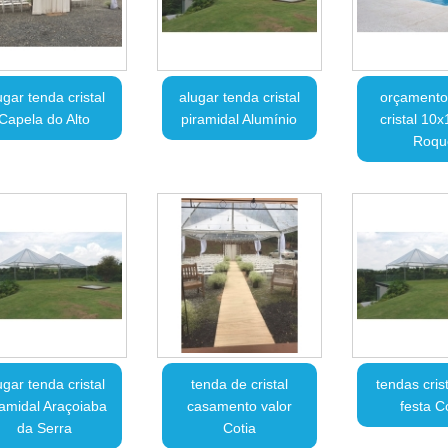
ugar tenda cristal
alugar tenda cristal
orçamento
Capela do Alto
piramidal Alumínio
cristal 10
Roqu
ugar tenda cristal
tenda de cristal
tendas cris
ramidal Araçoiaba
casamento valor
festa C
da Serra
Cotia