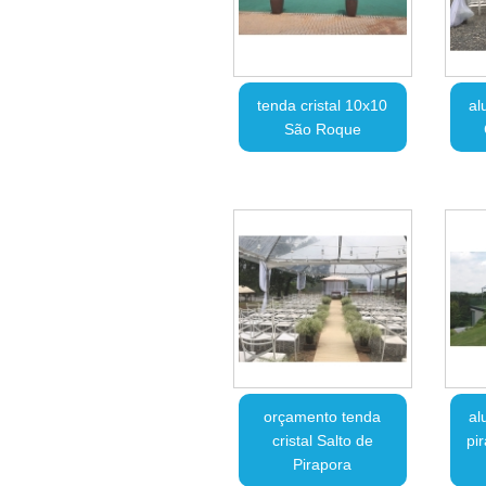
tenda cristal 10x10
al
São Roque
orçamento tenda
al
cristal Salto de
pi
Pirapora