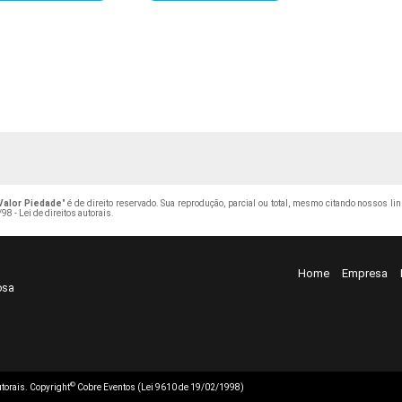
 Valor Piedade
" é de direito reservado. Sua reprodução, parcial ou total, mesmo citando nossos li
98 - Lei de direitos autorais
.
Home
Empresa
osa
©
autorais. Copyright
Cobre Eventos (Lei 9610 de 19/02/1998)