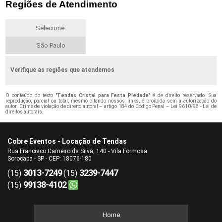
Regiões de Atendimento
Selecione:
São Paulo
Verifique as regiões que atendemos
O conteúdo do texto "
Tendas Cristal para Festa Piedade
" é de direito reservado. Sua
reprodução, parcial ou total, mesmo citando nossos links, é proibida sem a autorização do
autor. Crime de violação de direito autoral – artigo 184 do Código Penal –
Lei 9610/98 - Lei de
direitos autorais
.
Cobre Eventos - Locação de Tendas
Rua Francisco Carneiro da Silva, 140 - Vila Formosa
Sorocaba - SP - CEP: 18076-180
3013-7249
3239-7447
(15)
(15)
99138-4102
(15)
Home