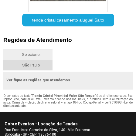
tenda cristal casamento aluguel Salto
Regiões de Atendimento
Selecione:
São Paulo
Verifique as regiões que atendemos
O conteúdo do texto "
Tenda Cristal Piramidal Valor São Roque
" é de direito reservado. Sua
reprodução, parcial ou total, mesmo citando nossos links, é proibida sem a autorização do
autor. Crime de violação de direito autoral – artigo 184 do Código Penal –
Lei 9610/98 - Lei de
direitos autorais
.
Cobre Eventos - Locação de Tendas
Rua Francisco Carneiro da Silva, 140 - Vila Formosa
Sorocaba - SP - CEP: 18076-180