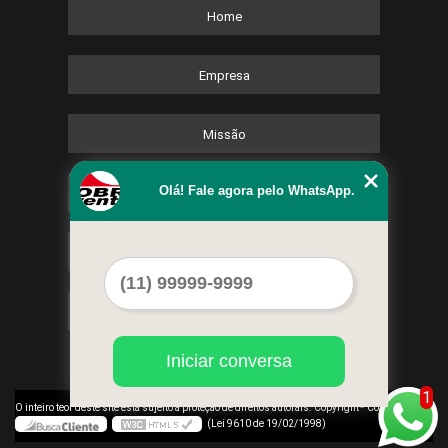
Home
Empresa
Missão
Olá! Fale agora pelo WhatsApp.
Serviços
Contato
Mapa do site
Iniciar conversa
1
©
O inteiro teor deste site está sujeito à proteção de direitos autorais. Copyright
Cobre Eventos
(Lei 9610 de 19/02/1998)