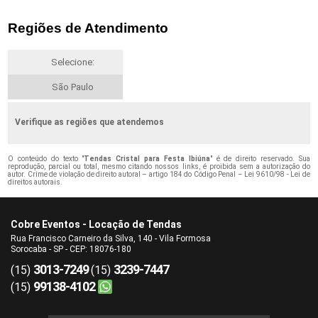
Regiões de Atendimento
Selecione:
São Paulo
Verifique as regiões que atendemos
O conteúdo do texto "
Tendas Cristal para Festa Ibiúna
" é de direito reservado. Sua
reprodução, parcial ou total, mesmo citando nossos links, é proibida sem a autorização do
autor. Crime de violação de direito autoral – artigo 184 do Código Penal –
Lei 9610/98 - Lei de
direitos autorais
.
Cobre Eventos - Locação de Tendas
Rua Francisco Carneiro da Silva, 140 - Vila Formosa
Sorocaba - SP - CEP: 18076-180
3013-7249
3239-7447
(15)
(15)
99138-4102
(15)