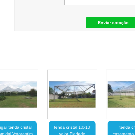
Enviar cotação
ugar tenda cristal
tenda cristal 10x10
tenda cr
amidal Votorantim
valor Piedade
casamento 