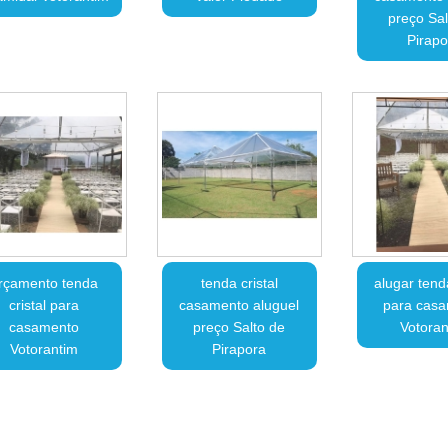
preço Sal
Pirapo
rçamento tenda
tenda cristal
alugar tenda
cristal para
casamento aluguel
para cas
casamento
preço Salto de
Votoran
Votorantim
Pirapora