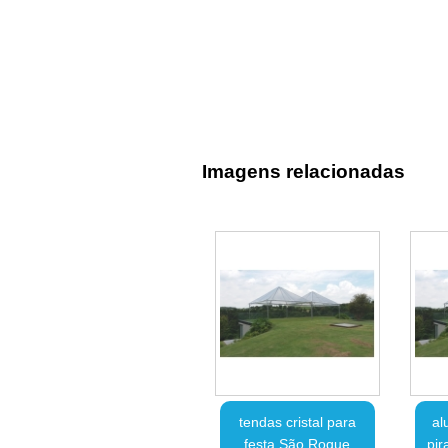
Imagens relacionadas
tendas cristal para
al
festa São Roque
pir