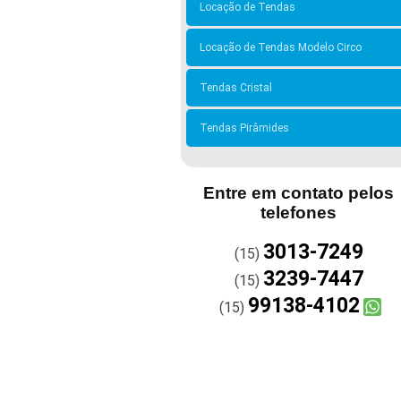
Locação de Tendas
Locação de Tendas Modelo Circo
Tendas Cristal
Tendas Pirâmides
Entre em contato pelos
telefones
3013-7249
(15)
3239-7447
(15)
99138-4102
(15)