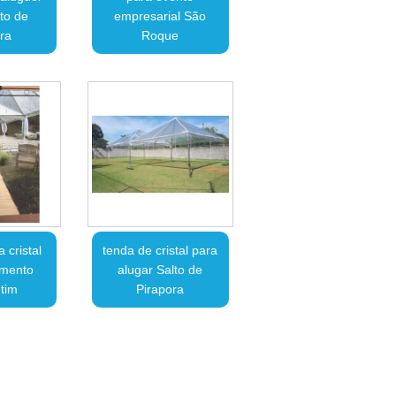
to de
empresarial São
ra
Roque
 cristal
tenda de cristal para
amento
alugar Salto de
tim
Pirapora