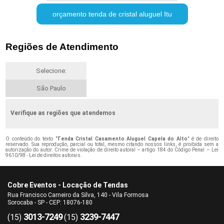
orçamento tenda de cristal aluguel Itu
Regiões de Atendimento
Selecione:
São Paulo
Verifique as regiões que atendemos
O conteúdo do texto "
Tenda Cristal Casamento Aluguel Capela do Alto
" é de direito
reservado. Sua reprodução, parcial ou total, mesmo citando nossos links, é proibida sem a
autorização do autor. Crime de violação de direito autoral – artigo 184 do Código Penal –
Lei
9610/98 - Lei de direitos autorais
.
Cobre Eventos - Locação de Tendas
Rua Francisco Carneiro da Silva, 140 - Vila Formosa
Sorocaba - SP - CEP: 18076-180
3013-7249
3239-7447
(15)
(15)