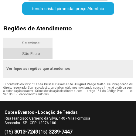
tenda cristal piramidal preço Alumínio
Regiões de Atendimento
Selecione:
São Paulo
Verifique as regiões que atendemos
O conteúdo do texto "
Tenda Cristal Casamento Aluguel Preço Salto de Pirapora
" é de
direito reservado. Sua reprodução, parcial ou total, mesmo citando nossos links, é proibida sem
a autorização do autor. Crime de violação de direito autoral – artigo 184 do Código Penal –
Lei
9610/98 - Lei de direitos autorais
.
Cobre Eventos - Locação de Tendas
Rua Francisco Carneiro da Silva, 140 - Vila Formosa
Sorocaba - SP - CEP: 18076-180
3013-7249
3239-7447
(15)
(15)