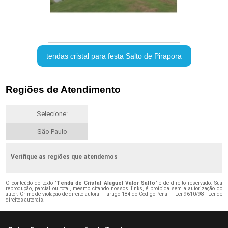
tendas cristal para festa Salto de Pirapora
Regiões de Atendimento
Selecione:
São Paulo
Verifique as regiões que atendemos
O conteúdo do texto "
Tenda de Cristal Aluguel Valor Salto
" é de direito reservado. Sua
reprodução, parcial ou total, mesmo citando nossos links, é proibida sem a autorização do
autor. Crime de violação de direito autoral – artigo 184 do Código Penal –
Lei 9610/98 - Lei de
direitos autorais
.