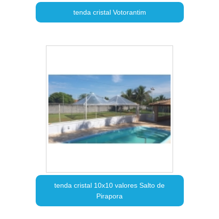
tenda cristal Votorantim
tenda cristal 10x10 valores Salto de
Pirapora