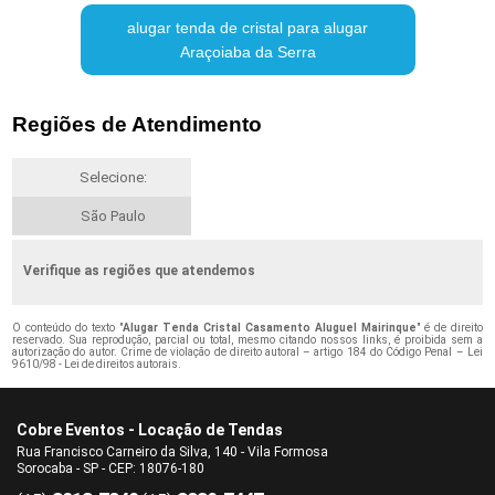
alugar tenda de cristal para alugar
Araçoiaba da Serra
Regiões de Atendimento
Selecione:
São Paulo
Verifique as regiões que atendemos
O conteúdo do texto "
Alugar Tenda Cristal Casamento Aluguel Mairinque
" é de direito
reservado. Sua reprodução, parcial ou total, mesmo citando nossos links, é proibida sem a
autorização do autor. Crime de violação de direito autoral – artigo 184 do Código Penal –
Lei
9610/98 - Lei de direitos autorais
.
Cobre Eventos - Locação de Tendas
Rua Francisco Carneiro da Silva, 140 - Vila Formosa
Sorocaba - SP - CEP: 18076-180