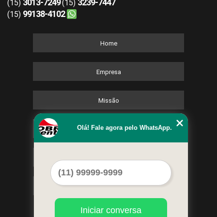
3013-7249
3239-7447
(15)
(15)
99138-4102
(15)
Home
Empresa
Missão
Olá! Fale agora pelo WhatsApp.
Serviços
Contato
Mapa do site
Iniciar conversa