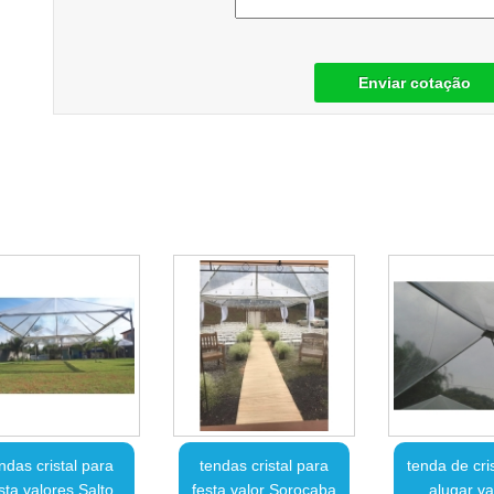
Enviar cotação
ndas cristal para
tendas cristal para
tenda de cri
sta valores Salto
festa valor Sorocaba
alugar va