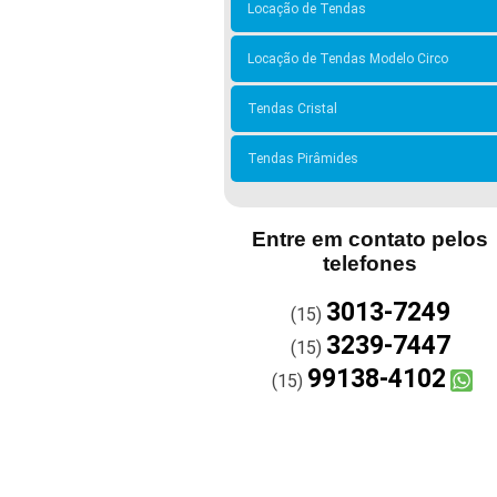
Locação de Tendas
Locação de Tendas Modelo Circo
Tendas Cristal
Tendas Pirâmides
Entre em contato pelos
telefones
3013-7249
(15)
3239-7447
(15)
99138-4102
(15)