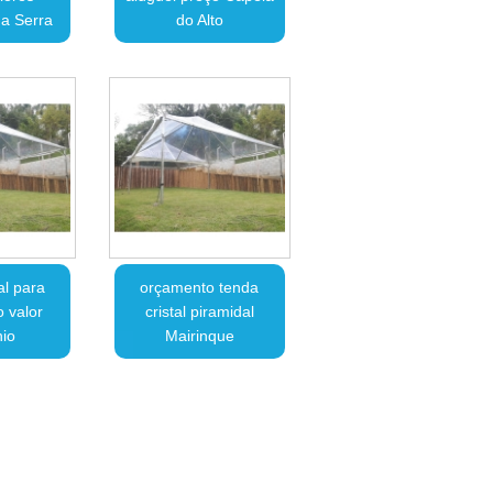
a Serra
do Alto
al para
orçamento tenda
 valor
cristal piramidal
io
Mairinque