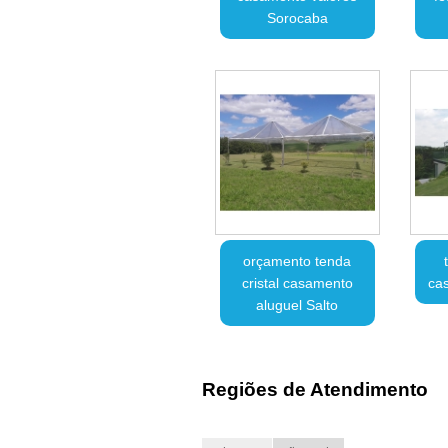
Sorocaba
orçamento tenda
cristal casamento
ca
aluguel Salto
Regiões de Atendimento