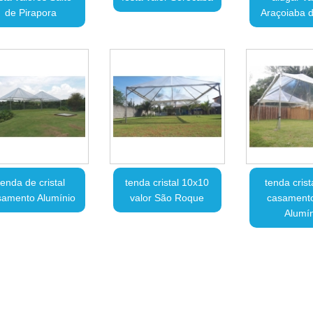
de Pirapora
Araçoiaba d
tenda de cristal
tenda cristal 10x10
tenda crist
samento Alumínio
valor São Roque
casamento
Alumín