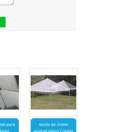
stal para
tenda de cristal
lores
aluguel preço Capela