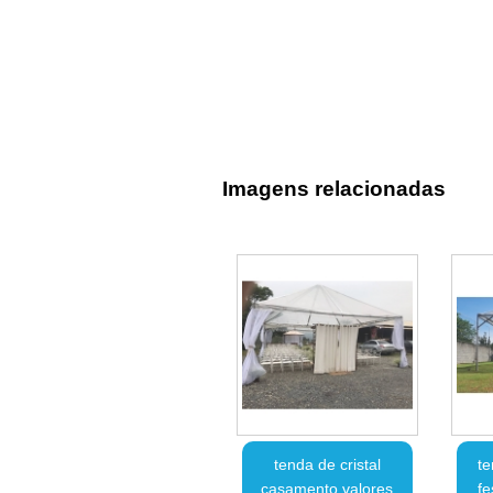
Imagens relacionadas
tenda de cristal
te
casamento valores
fe