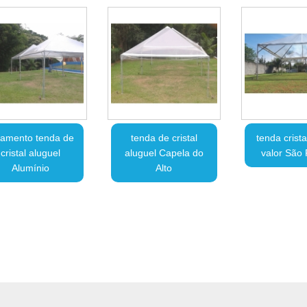
çamento tenda de
tenda de cristal
tenda crist
cristal aluguel
aluguel Capela do
valor São
Alumínio
Alto