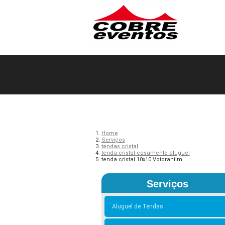
Home
Serviços
tendas cristal
tenda cristal casamento aluguel
tenda cristal 10x10 Votorantim
Serviços
Aluguel de Tendas