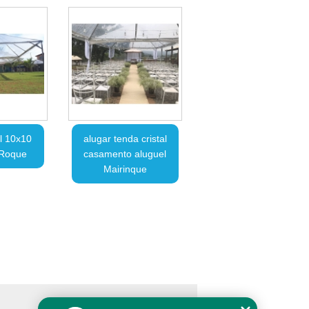
al 10x10
alugar tenda cristal
 Roque
casamento aluguel
Mairinque