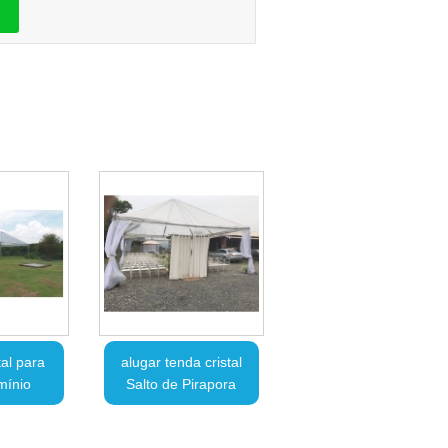
tal para
alugar tenda cristal
mínio
Salto de Pirapora