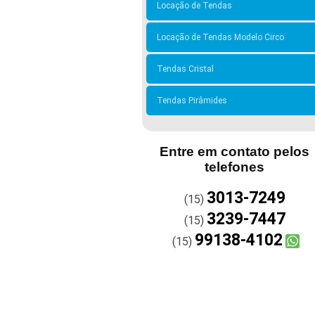
Locação de Tendas
Locação de Tendas Modelo Circo
Tendas Cristal
Tendas Pirâmides
Entre em contato pelos
telefones
3013-7249
(15)
3239-7447
(15)
99138-4102
(15)