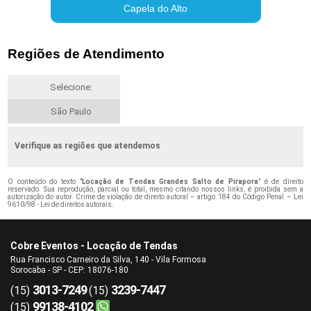
Capela do Alto
Regiões de Atendimento
Selecione:
São Paulo
Verifique as regiões que atendemos
O conteúdo do texto "
Locação de Tendas Grandes Salto de Pirapora
" é de direito
reservado. Sua reprodução, parcial ou total, mesmo citando nossos links, é proibida sem a
autorização do autor. Crime de violação de direito autoral – artigo 184 do Código Penal –
Lei
9610/98 - Lei de direitos autorais
.
Cobre Eventos - Locação de Tendas
Rua Francisco Carneiro da Silva, 140 - Vila Formosa
Sorocaba - SP - CEP: 18076-180
3013-7249
3239-7447
(15)
(15)
99138-4102
(15)