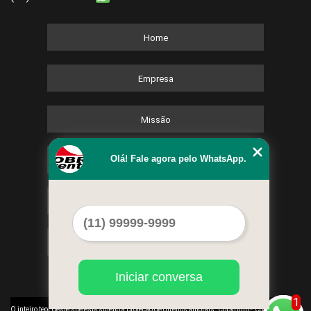
Home
Empresa
Missão
Olá! Fale agora pelo WhatsApp.
Serviços
Contato
Mapa do site
Iniciar conversa
1
©
O inteiro teor deste site está sujeito à proteção de direitos autorais. Copyright
Cobre Eventos