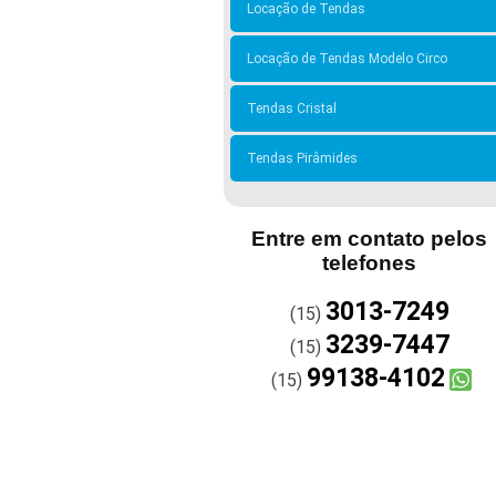
Locação de Tendas
Locação de Tendas Modelo Circo
Tendas Cristal
Tendas Pirâmides
Entre em contato pelos
telefones
3013-7249
(15)
3239-7447
(15)
99138-4102
(15)