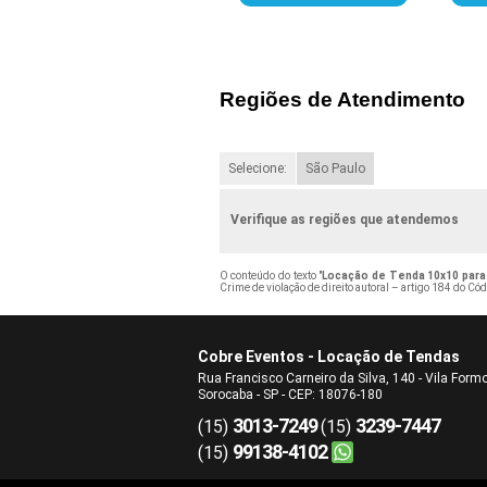
Regiões de Atendimento
Selecione:
São Paulo
Verifique as regiões que atendemos
O conteúdo do texto "
Locação de Tenda 10x10 para
Crime de violação de direito autoral – artigo 184 do Có
Cobre Eventos - Locação de Tendas
Rua Francisco Carneiro da Silva, 140 - Vila Form
Sorocaba - SP - CEP: 18076-180
3013-7249
3239-7447
(15)
(15)
99138-4102
(15)