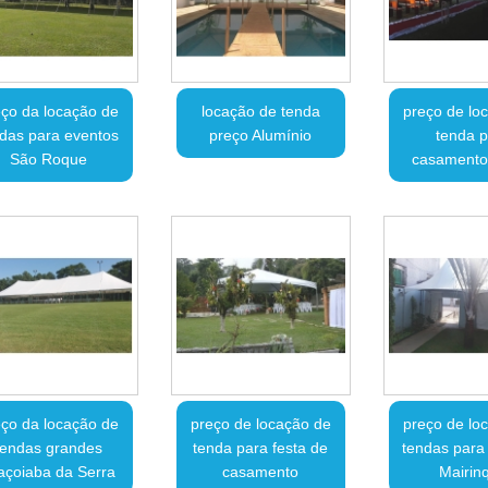
ço da locação de
locação de tenda
preço de lo
das para eventos
preço Alumínio
tenda p
São Roque
casamento
ço da locação de
preço de locação de
preço de lo
tendas grandes
tenda para festa de
tendas para
açoiaba da Serra
casamento
Mairin