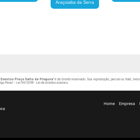
Araçoiaba da Serra
 Eventos Preço Salto de Pirapora
" é de direito reservado. Sua reprodução, parcial ou total, me
digo Penal –
Lei 9610/98 - Lei de direitos autorais
.
Home
Empresa
osa