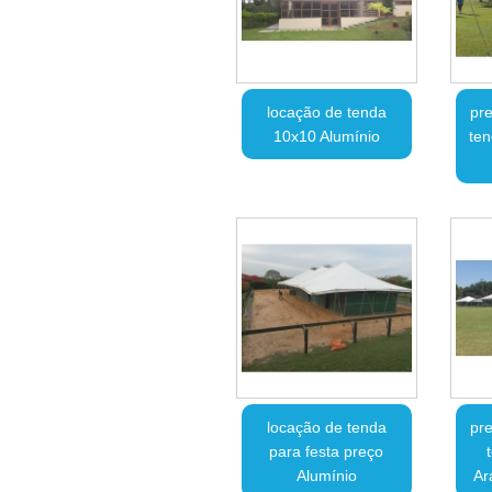
locação de tenda
pre
10x10 Alumínio
ten
locação de tenda
pre
para festa preço
Alumínio
Ar