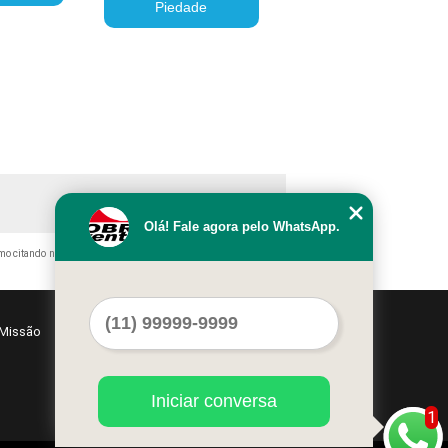
Piedade
Olá! Fale agora pelo WhatsApp.
smo citando nossos links, é proibida sem a autorização do autor.
Missão
Serviços
Contato
Mapa do site
Iniciar conversa
1