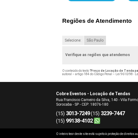
Regiões de Atendimento
Selecione:
São Paulo
Verifique as regiões que atendemos
O conteúdo do texto "
Preço de Locação de Tenda par
autoral – artigo 184 do Código Penal –
Lei 9610/98 - Le
Cobre Eventos - Locação de Tendas
Rua Francisco Carneiro da Silva, 140 - Vila Form
Sorocaba - SP - CEP: 18076-180
3013-7249
3239-7447
(15)
(15)
99138-4102
(15)
O inteiro teor deste site está sujeito à proteção de direitos 