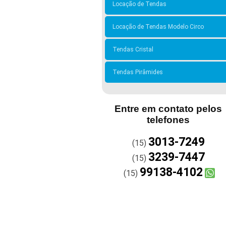
Locação de Tendas
Locação de Tendas Modelo Circo
Tendas Cristal
Tendas Pirâmides
Entre em contato pelos
telefones
3013-7249
(15)
3239-7447
(15)
99138-4102
(15)