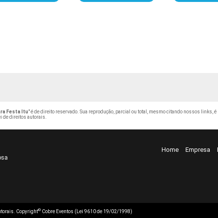
a Festa Itu
" é de direito reservado. Sua reprodução, parcial ou total, mesmo citando nossos links, é
i de direitos autorais
.
Home
Empresa
osa
©
autorais. Copyright
Cobre Eventos (Lei 9610 de 19/02/1998)