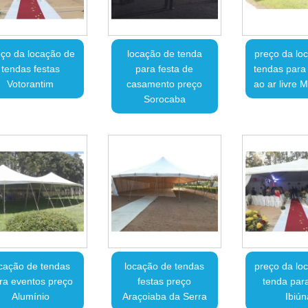
ço da locação de
locação de tenda
preço da lo
tendas festas
para festa de
tendas para
Votorantim
casamento preço
ao ar livre 
Sorocaba
cação de tendas
locação de tendas
preço da lo
ra eventos preço
festas preço
tenda para
Alumínio
Araçoiaba da Serra
Ibiún