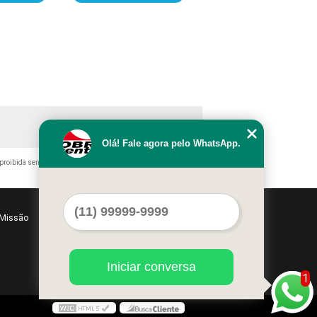
Olá! Fale agora pelo WhatsApp.
 proibida sem a autorização do autor. Crime de violação de direito
Missão
Serviços
Contato
Mapa do site
Iniciar conversa
1