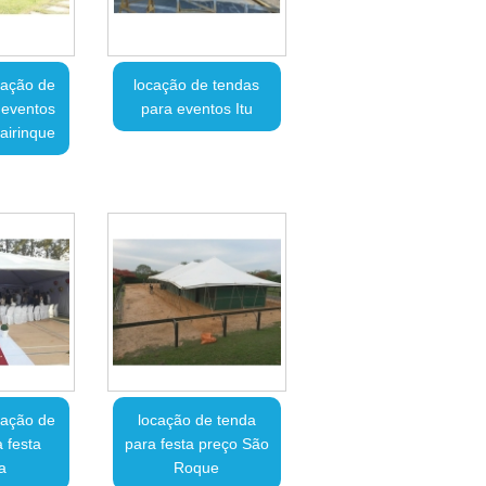
cação de
locação de tendas
 eventos
para eventos Itu
Mairinque
cação de
locação de tenda
 festa
para festa preço São
a
Roque