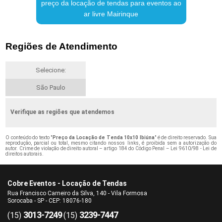
preço da locação de tendas para eventos ao
ar livre Mairinque
Regiões de Atendimento
Selecione:
São Paulo
Verifique as regiões que atendemos
O conteúdo do texto "
Preço da Locação de Tenda 10x10 Ibiúna
" é de direito reservado. Sua
reprodução, parcial ou total, mesmo citando nossos links, é proibida sem a autorização do
autor. Crime de violação de direito autoral – artigo 184 do Código Penal –
Lei 9610/98 - Lei de
direitos autorais
.
Cobre Eventos - Locação de Tendas
Rua Francisco Carneiro da Silva, 140 - Vila Formosa
Sorocaba - SP - CEP: 18076-180
3013-7249
3239-7447
(15)
(15)