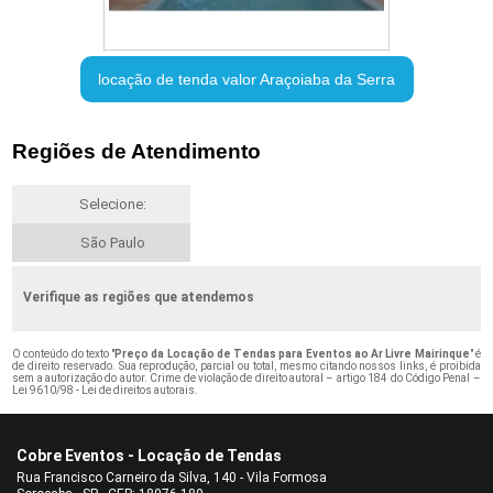
locação de tenda valor Araçoiaba da Serra
Regiões de Atendimento
Selecione:
São Paulo
Verifique as regiões que atendemos
O conteúdo do texto "
Preço da Locação de Tendas para Eventos ao Ar Livre Mairinque
" é
de direito reservado. Sua reprodução, parcial ou total, mesmo citando nossos links, é proibida
sem a autorização do autor. Crime de violação de direito autoral – artigo 184 do Código Penal –
Lei 9610/98 - Lei de direitos autorais
.
Cobre Eventos - Locação de Tendas
Rua Francisco Carneiro da Silva, 140 - Vila Formosa