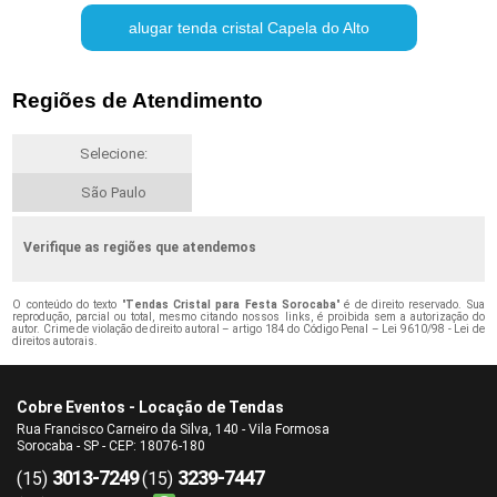
alugar tenda cristal Capela do Alto
Regiões de Atendimento
Selecione:
São Paulo
Verifique as regiões que atendemos
O conteúdo do texto "
Tendas Cristal para Festa Sorocaba
" é de direito reservado. Sua
reprodução, parcial ou total, mesmo citando nossos links, é proibida sem a autorização do
autor. Crime de violação de direito autoral – artigo 184 do Código Penal –
Lei 9610/98 - Lei de
direitos autorais
.
Cobre Eventos - Locação de Tendas
Rua Francisco Carneiro da Silva, 140 - Vila Formosa
Sorocaba - SP - CEP: 18076-180
3013-7249
3239-7447
(15)
(15)