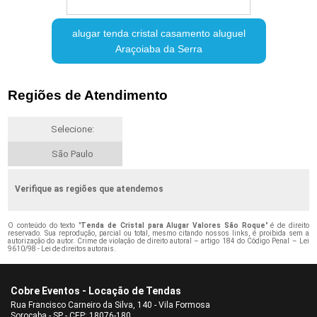
alugar tenda cristal casamento aluguel
Araçoiaba da Serra
Regiões de Atendimento
Selecione:
São Paulo
Verifique as regiões que atendemos
O conteúdo do texto "
Tenda de Cristal para Alugar Valores São Roque
" é de direito
reservado. Sua reprodução, parcial ou total, mesmo citando nossos links, é proibida sem a
autorização do autor. Crime de violação de direito autoral – artigo 184 do Código Penal –
Lei
9610/98 - Lei de direitos autorais
.
Cobre Eventos - Locação de Tendas
Rua Francisco Carneiro da Silva, 140 - Vila Formosa
Sorocaba - SP - CEP: 18076-180