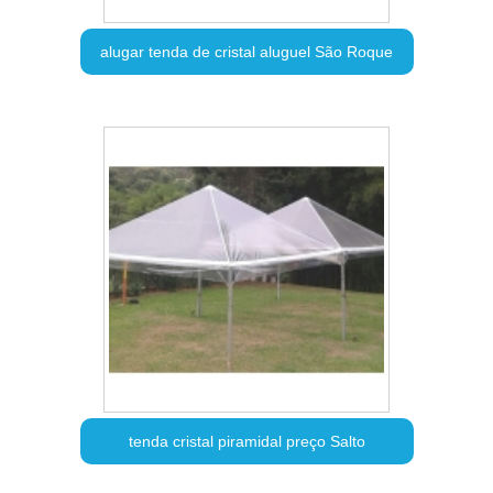
alugar tenda de cristal aluguel São Roque
tenda cristal piramidal preço Salto