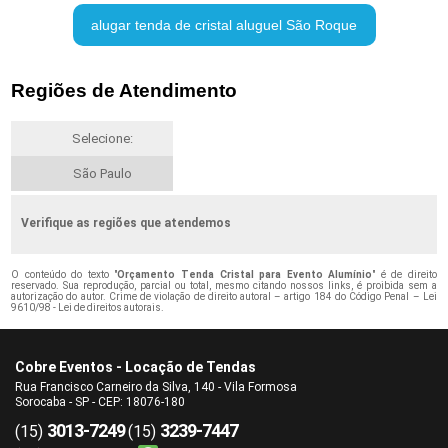
alugar tenda de cristal aluguel São Roque
Regiões de Atendimento
Selecione:
São Paulo
Verifique as regiões que atendemos
O conteúdo do texto "
Orçamento Tenda Cristal para Evento Alumínio
" é de direito
reservado. Sua reprodução, parcial ou total, mesmo citando nossos links, é proibida sem a
autorização do autor. Crime de violação de direito autoral – artigo 184 do Código Penal –
Lei
9610/98 - Lei de direitos autorais
.
Cobre Eventos - Locação de Tendas
Rua Francisco Carneiro da Silva, 140 - Vila Formosa
Sorocaba - SP - CEP: 18076-180
3013-7249
3239-7447
(15)
(15)