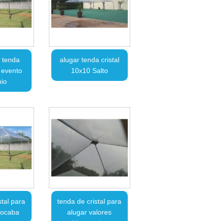
 tenda
alugar tenda cristal
a evento
10x10 Salto
io
stal para
tenda de cristal para
rocaba
alugar valores