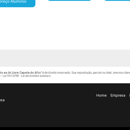
preço Alumínio
to ao Ar Livre Capela do Alto
" é de direito reservado. Sua reprodução, parcial ou total, mesmo cit
 –
Lei 9610/98 - Lei de direitos autorais
.
Home
Empresa
osa