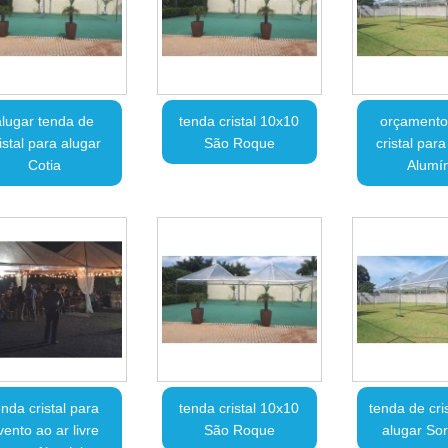
alugar tenda de
tenda cristal 10x10
orçamento
istal para alugar
São Roque
cristal par
Cotia
Alumín
enda cristal para
tenda cristal 10x10
tenda de cri
vento ao ar livre
São Roque
alugar So