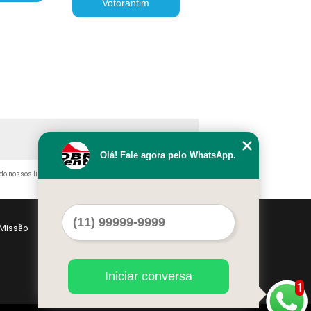
Votorantim
Olá! Fale agora pelo WhatsApp.
ando nossos links, é proibida sem a autorização do autor. Crime de
Missão
Serviços
Contato
Mapa do site
Iniciar conversa
1