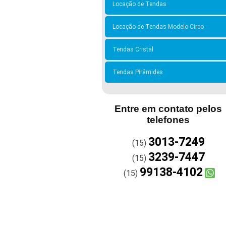
Locação de Tendas
Locação de Tendas Modelo Circo
Tendas Cristal
Tendas Pirâmides
Entre em contato pelos
telefones
3013-7249
(15)
3239-7447
(15)
99138-4102
(15)