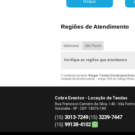
Roque
Regiões de Atendimento
Selecione:
São Paulo
Verifique as regiões que atendemos
O conteúdo do texto "
Alugar Tenda Cristal para Even
violação de direito autoral – artigo 184 do Código Penal
Cobre Eventos - Locação de Tendas
Rua Francisco Carneiro da Silva, 140 - Vila Form
Sorocaba - SP - CEP: 18076-180
3013-7249
3239-7447
(15)
(15)
99138-4102
(15)