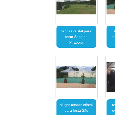
tendas cristal para
festa Salto de
cr
Pirapora
alugar tendas cristal
t
para festa São
e