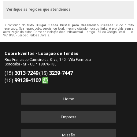
Verifique as regiões que atendemos
O conteúdo do texto "
Alugar Tenda Cristal para Casamento Piedade
" é de direito
reservado. Sua reprodução, parcial ou total, mesmo citando nossos links, é proibida sem a
autorização do autor. Crime de violação de direito autoral – artigo 184 do Código Penal –
Lei
9610/98 - Lei de direitos autorais
.
Cobre Eventos - Locação de Tendas
Rua Francisco Carneiro da Silva, 140 - Vila Formosa
Sorocaba - SP - CEP: 18076-180
3013-7249
3239-7447
(15)
(15)
99138-4102
(15)
Home
Empresa
Missão