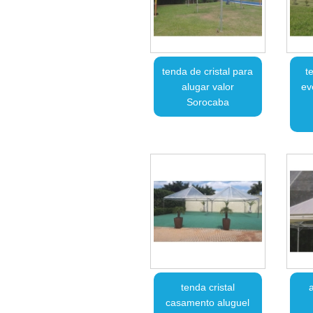
tenda de cristal para
t
alugar valor
ev
Sorocaba
tenda cristal
casamento aluguel