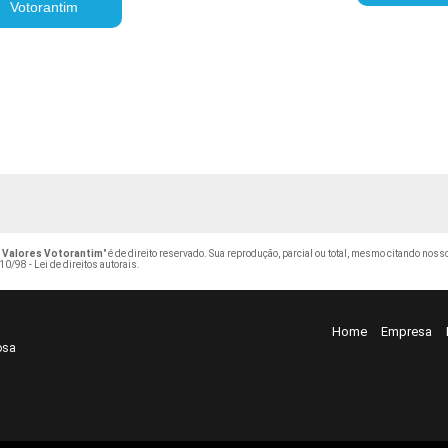
Votorantim
 Valores Votorantim
" é de direito reservado. Sua reprodução, parcial ou total, mesmo citando noss
10/98 - Lei de direitos autorais
.
Home
Empresa
osa