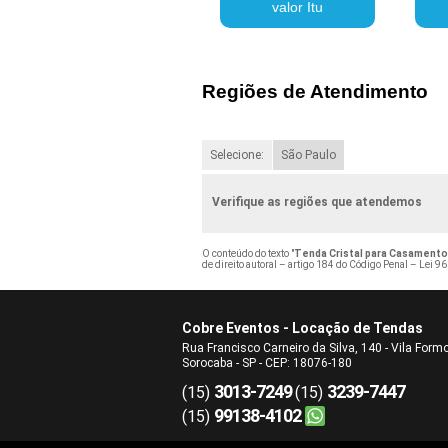
valor Itu
Regiões de Atendimento
Selecione:
São Paulo
Verifique as regiões que atendemos
O conteúdo do texto "
Tenda Cristal para Casamento
de direito autoral – artigo 184 do Código Penal –
Lei 96
Cobre Eventos - Locação de Tendas
Rua Francisco Carneiro da Silva, 140 - Vila Form
Sorocaba - SP - CEP: 18076-180
3013-7249
3239-7447
(15)
(15)
99138-4102
(15)