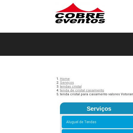
Home
Serviços
tendas cristal
tenda de cristal casamento
tenda cristal para casamento valores Votora
Serviços
Aluguel de Tendas