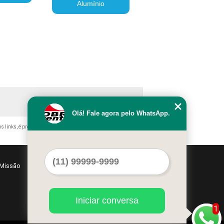
Alumínio
Olá! Fale agora pelo WhatsApp.
os links, é proibida sem a autorização do autor. Crime de violação
Missão
Serviços
Contato
Mapa do site
Iniciar conversa
1