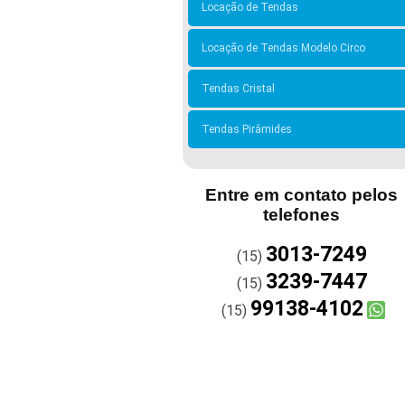
Locação de Tendas
Locação de Tendas Modelo Circo
Tendas Cristal
Tendas Pirâmides
Entre em contato pelos
telefones
3013-7249
(15)
3239-7447
(15)
99138-4102
(15)