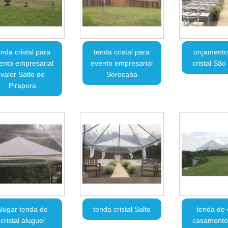
enda cristal para
tenda cristal para
orçamento
ento empresarial
evento empresarial
cristal Sã
valor Salto de
Sorocaba
Pirapora
alugar tenda de
tenda cristal Salto
tenda de c
cristal aluguel
casamento