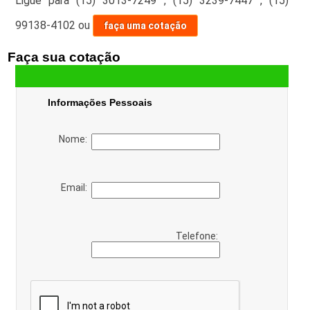
Ligue para
(15) 3013-7249
,
(15) 3239-7447
,
(15)
99138-4102
ou
faça uma cotação
Faça sua cotação
Informações Pessoais
Nome:
Email:
Telefone: