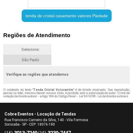
tenda de cristal casamento valores Piedade
Regiões de Atendimento
Selecione:
São Paulo
Verifique as regiões que atendemos
O conteúdo do texto "
Tenda Cristal Votorantim
" é de direito reservado. Sua reprodução,
parcial ou total, mesmo citando nossos links, é proibida sem a autorização do autor. Crime de
violação de direito autoral – artigo 184 do Código Penal –
Lei 9610/98 - Lei de direitos autorais
.
Cobre Eventos - Locação de Tendas
Rua Francisco Carneiro da Silva, 140 - Vila Formosa
Sorocaba - SP - CEP: 18076-180
3013-7249
3239-7447