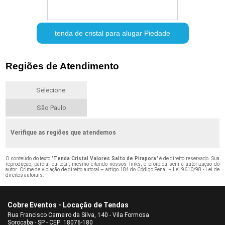
tenda de cristal para alugar Piedade
Regiões de Atendimento
Selecione:
São Paulo
Verifique as regiões que atendemos
O conteúdo do texto "
Tenda Cristal Valores Salto de Pirapora
" é de direito reservado. Sua
reprodução, parcial ou total, mesmo citando nossos links, é proibida sem a autorização do
autor. Crime de violação de direito autoral – artigo 184 do Código Penal –
Lei 9610/98 - Lei de
direitos autorais
.
Cobre Eventos - Locação de Tendas
Rua Francisco Carneiro da Silva, 140 - Vila Formosa
Sorocaba - SP - CEP: 18076-180