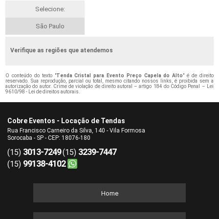
Selecione:
São Paulo
Verifique as regiões que atendemos
O conteúdo do texto "
Tenda Cristal para Evento Preço Capela do Alto
" é de direito
reservado. Sua reprodução, parcial ou total, mesmo citando nossos links, é proibida sem a
autorização do autor. Crime de violação de direito autoral – artigo 184 do Código Penal –
Lei
9610/98 - Lei de direitos autorais
.
Cobre Eventos - Locação de Tendas
Rua Francisco Carneiro da Silva, 140 - Vila Formosa
Sorocaba - SP - CEP: 18076-180
3013-7249
3239-7447
(15)
(15)
99138-4102
(15)
Home