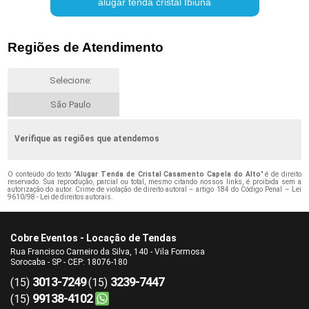
alugar tenda cristal Ibiúna
Regiões de Atendimento
Selecione:
São Paulo
Verifique as regiões que atendemos
O conteúdo do texto "
Alugar Tenda de Cristal Casamento Capela do Alto
" é de direito
reservado. Sua reprodução, parcial ou total, mesmo citando nossos links, é proibida sem a
autorização do autor. Crime de violação de direito autoral – artigo 184 do Código Penal –
Lei
9610/98 - Lei de direitos autorais
.
Cobre Eventos - Locação de Tendas
Rua Francisco Carneiro da Silva, 140 - Vila Formosa
Sorocaba - SP - CEP: 18076-180
3013-7249
3239-7447
(15)
(15)
99138-4102
(15)