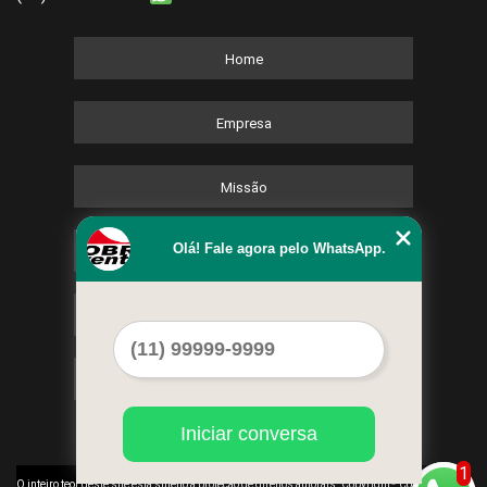
Home
Empresa
Missão
Olá! Fale agora pelo WhatsApp.
Serviços
Contato
Mapa do site
Iniciar conversa
1
©
O inteiro teor deste site está sujeito à proteção de direitos autorais. Copyright
Cobre Eventos