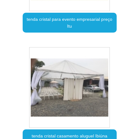
tenda cristal para evento empresarial preço
Itu
tenda cristal casamento aluguel Ibiúna