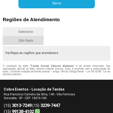
Serra
Regiões de Atendimento
Selecione:
São Paulo
Verifique as regiões que atendemos
O conteúdo do texto "
Tenda Cristal Valores Alumínio
" é de direito reservado. Sua
reprodução, parcial ou total, mesmo citando nossos links, é proibida sem a autorização do
autor. Crime de violação de direito autoral – artigo 184 do Código Penal –
Lei 9610/98 - Lei de
direitos autorais
.
Cobre Eventos - Locação de Tendas
Rua Francisco Carneiro da Silva, 140 - Vila Formosa
Sorocaba - SP - CEP: 18076-180
3013-7249
3239-7447
(15)
(15)
99138-4102
(15)