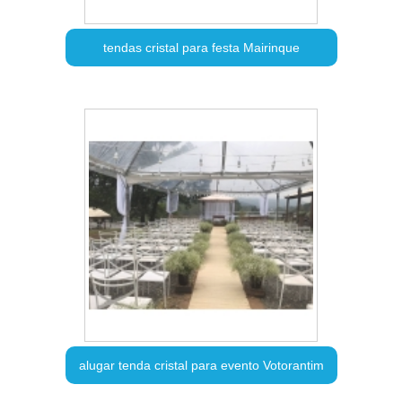
tendas cristal para festa Mairinque
alugar tenda cristal para evento Votorantim