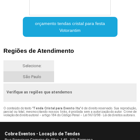
orçamento tendas cristal para festa
Votorantim
Regiões de Atendimento
Selecione:
São Paulo
Verifique as regiões que atendemos
O conteúdo do texto "
Tenda Cristal para Evento Itu
" é de direito reservado. Sua reprodução,
parcial ou total, mesmo citando nossos links, é proibida sem a autorização do autor. Crime de
violação de direito autoral – artigo 184 do Código Penal –
Lei 9610/98 - Lei de direitos autorais
.
Cobre Eventos - Locação de Tendas