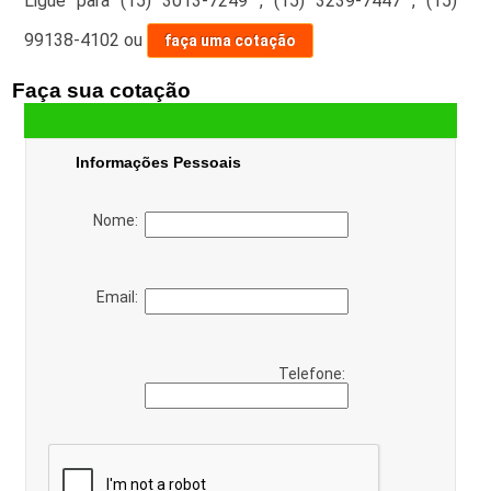
Ligue para
(15) 3013-7249
,
(15) 3239-7447
,
(15)
99138-4102
ou
faça uma cotação
Faça sua cotação
Informações Pessoais
Nome:
Email:
Telefone: