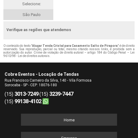
Selecione:
São Paulo
Verifique as regiões que atendemos
O conteúdo do texto "
Alugar Tenda Cristal para Casamento Salto de Pirapora
" é de direito
reservado. Sua reprodução, parcial ou total, mesmo citando nossos links, é proibida sem a
autorização do autor. Crime de violação de direito autoral – artigo 184 do Código Penal –
Lei
9610/98 - Lei de direitos autorais
.
Cobre Eventos - Locação de Tendas
Rua Francisco Carneiro da Silva, 140 - Vila Formosa
Sorocaba - SP - CEP: 18076-180
3013-7249
3239-7447
(15)
(15)
99138-4102
(15)
Home