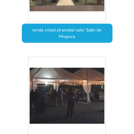
tenda cristal piramidal valor Salto de
Pirapora