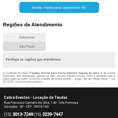
tenda cristal para casamento Itu
Regiões de Atendimento
Selecione:
São Paulo
Verifique as regiões que atendemos
O conteúdo do texto "
Tendas Cristal para Festa Valores Capela do Alto
" é de direito
reservado. Sua reprodução, parcial ou total, mesmo citando nossos links, é proibida sem a
autorização do autor. Crime de violação de direito autoral – artigo 184 do Código Penal –
Lei
9610/98 - Lei de direitos autorais
.
Cobre Eventos - Locação de Tendas
Rua Francisco Carneiro da Silva, 140 - Vila Formosa
Sorocaba - SP - CEP: 18076-180
3013-7249
3239-7447
(15)
(15)