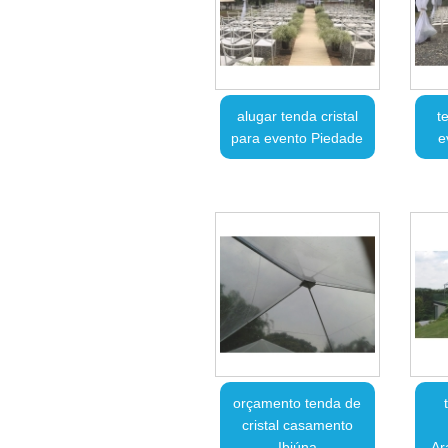
alugar tenda cristal
t
para evento Piedade
e
orçamento tenda de
cristal casamento
Ibiúna
Ar