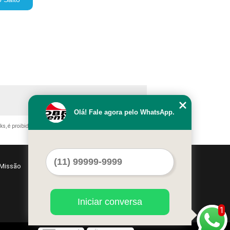
Olá! Fale agora pelo WhatsApp.
nks, é proibida sem a autorização do autor. Crime de violação de
Missão
Serviços
Contato
Mapa do site
Iniciar conversa
1