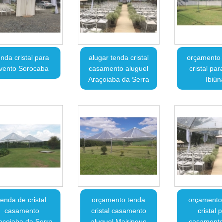
enda cristal para
alugar tenda cristal
orçamento
vento Sorocaba
casamento aluguel
cristal par
Araçoiaba da Serra
Ibiún
tenda de cristal
orçamento tenda
orçamento
casamento
cristal casamento
cristal 
açoiaba da Serra
aluguel Mairinque
casamento