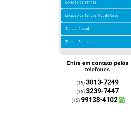
Locação de Tendas
Locação de Tendas Modelo Circo
Tendas Cristal
Tendas Pirâmides
Entre em contato pelos
telefones
3013-7249
(15)
3239-7447
(15)
99138-4102
(15)