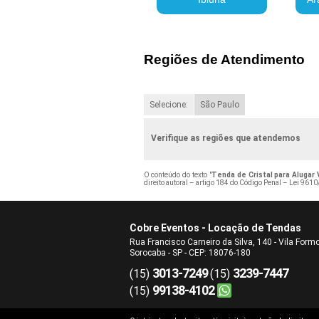
Regiões de Atendimento
Selecione:
São Paulo
Verifique as regiões que atendemos
O conteúdo do texto "
Tenda de Cristal para Alugar 
direito autoral – artigo 184 do Código Penal –
Lei 9610/
Cobre Eventos - Locação de Tendas
Rua Francisco Carneiro da Silva, 140 - Vila Form
Sorocaba - SP - CEP: 18076-180
3013-7249
3239-7447
(15)
(15)
99138-4102
(15)