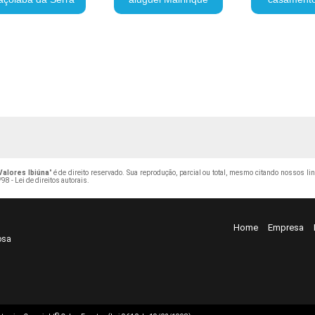
Valores Ibiúna
" é de direito reservado. Sua reprodução, parcial ou total, mesmo citando nossos li
98 - Lei de direitos autorais
.
Home
Empresa
osa
©