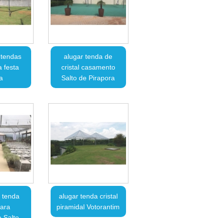
 tendas
alugar tenda de
a festa
cristal casamento
a
Salto de Pirapora
 tenda
alugar tenda cristal
para
piramidal Votorantim
 Salto