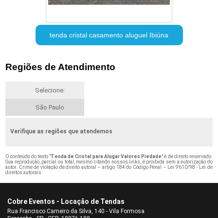
tenda cristal casamento aluguel Ibiúna
Regiões de Atendimento
Selecione:
São Paulo
Verifique as regiões que atendemos
O conteúdo do texto "
Tenda de Cristal para Alugar Valores Piedade
" é de direito reservado.
Sua reprodução, parcial ou total, mesmo citando nossos links, é proibida sem a autorização do
autor. Crime de violação de direito autoral – artigo 184 do Código Penal –
Lei 9610/98 - Lei de
direitos autorais
.
Cobre Eventos - Locação de Tendas
Rua Francisco Carneiro da Silva, 140 - Vila Formosa