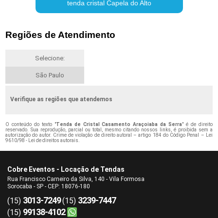
tenda cristal Capela do Alto
Regiões de Atendimento
Selecione:
São Paulo
Verifique as regiões que atendemos
O conteúdo do texto "
Tenda de Cristal Casamento Araçoiaba da Serra
" é de direito
reservado. Sua reprodução, parcial ou total, mesmo citando nossos links, é proibida sem a
autorização do autor. Crime de violação de direito autoral – artigo 184 do Código Penal –
Lei
9610/98 - Lei de direitos autorais
.
Cobre Eventos - Locação de Tendas
Rua Francisco Carneiro da Silva, 140 - Vila Formosa
Sorocaba - SP - CEP: 18076-180
3013-7249
3239-7447
(15)
(15)
99138-4102
(15)