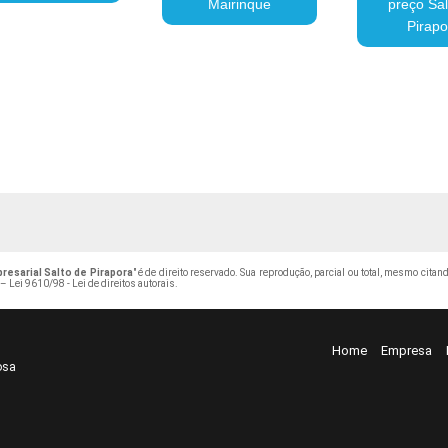
Mairinque
preço Sal
Pirapo
resarial Salto de Pirapora
" é de direito reservado. Sua reprodução, parcial ou total, mesmo cita
 –
Lei 9610/98 - Lei de direitos autorais
.
Home
Empresa
osa