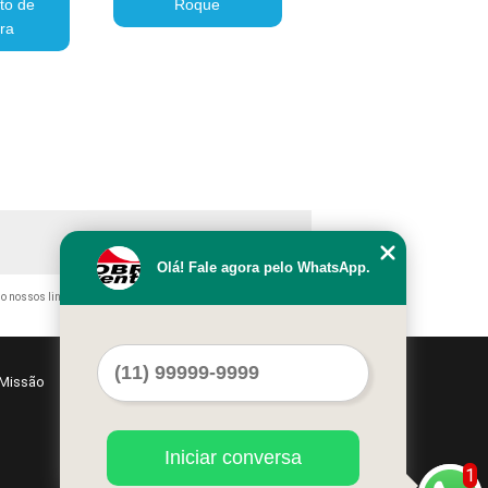
to de
Roque
ra
Olá! Fale agora pelo WhatsApp.
ndo nossos links, é proibida sem a autorização do autor. Crime de
Missão
Serviços
Contato
Mapa do site
Iniciar conversa
1