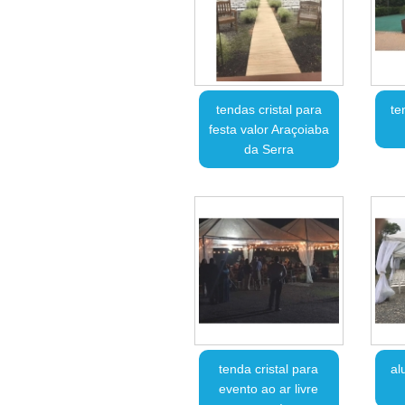
tendas cristal para
te
festa valor Araçoiaba
da Serra
tenda cristal para
al
evento ao ar livre