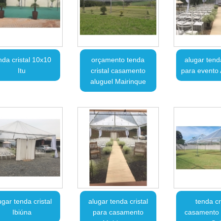
nda cristal 10x10
orçamento tenda
alugar tenda
Itu
cristal casamento
para evento 
aluguel Mairinque
ugar tenda cristal
alugar tenda cristal
tenda cr
Ibiúna
para casamento
casamento 