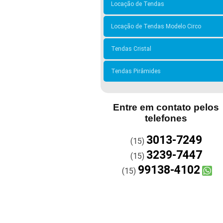
Locação de Tendas
Locação de Tendas Modelo Circo
Tendas Cristal
Tendas Pirâmides
Entre em contato pelos
telefones
3013-7249
(15)
3239-7447
(15)
99138-4102
(15)