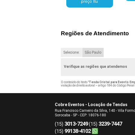
preço Itu
Regiões de Atendimento
Selecione:
São Paulo
Verifique as regiões que atendemos
O conteúdo do texto "
Tenda Cristal para Evento Emp
violação de direito autoral – artigo 184 do Código Penal
Cobre Eventos - Locação de Tendas
Rua Francisco Carneiro da Silva, 140 - Vila Form
Sorocaba - SP - CEP: 18076-180
3013-7249
3239-7447
(15)
(15)
99138-4102
(15)