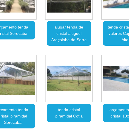
rçamento tenda
alugar tenda de
tenda crist
ristal Sorocaba
cristal aluguel
valores Ca
Araçoiaba da Serra
Alto
rçamento tenda
tenda cristal
orçamento
cristal piramidal
piramidal Cotia
cristal 10
Sorocaba