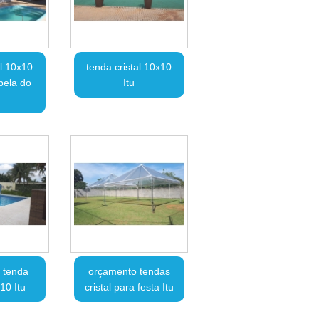
al 10x10
tenda cristal 10x10
pela do
Itu
 tenda
orçamento tendas
x10 Itu
cristal para festa Itu