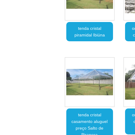
tenda cristal
o
piramidal Ibiúna
c
tenda cristal
o
casamento aluguel
preço Salto de
Pirapora