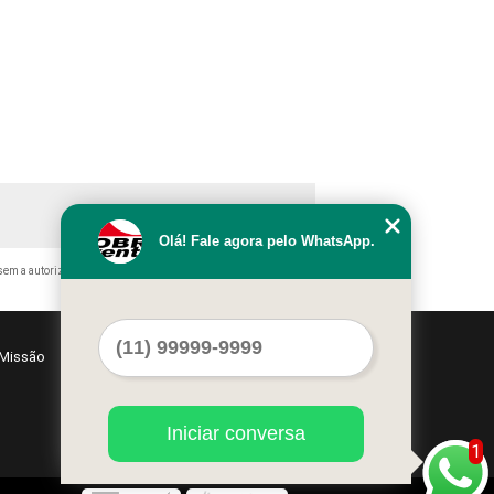
Olá! Fale agora pelo WhatsApp.
sem a autorização do autor. Crime de violação de direito autoral –
Missão
Serviços
Contato
Mapa do site
Iniciar conversa
1