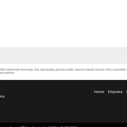
Itu
" é de direito reservado. Sua reprodução, parcial ou total, mesmo citando nossos links, é proibida 
tos autorais
.
Home
Empresa
osa
©