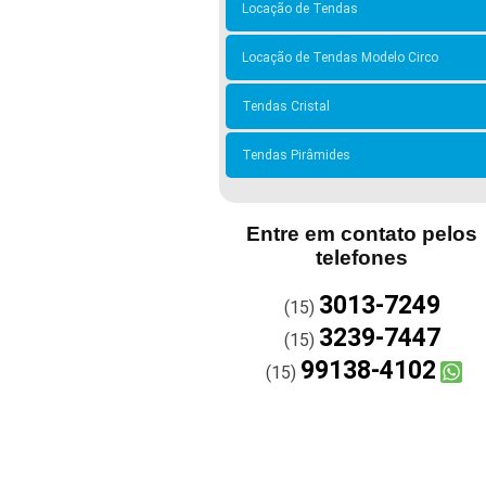
Locação de Tendas
Locação de Tendas Modelo Circo
Tendas Cristal
Tendas Pirâmides
Entre em contato pelos
telefones
3013-7249
(15)
3239-7447
(15)
99138-4102
(15)