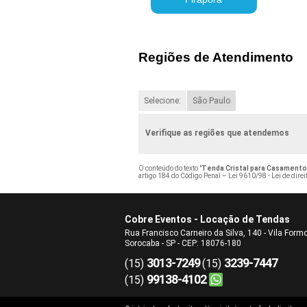
Regiões de Atendimento
Selecione:
São Paulo
Verifique as regiões que atendemos
O conteúdo do texto "
Tenda Cristal para Casamento 
artigo 184 do Código Penal –
Lei 9610/98 - Lei de direi
Cobre Eventos - Locação de Tendas
Rua Francisco Carneiro da Silva, 140 - Vila Form
Sorocaba - SP - CEP: 18076-180
3013-7249
3239-7447
(15)
(15)
99138-4102
(15)