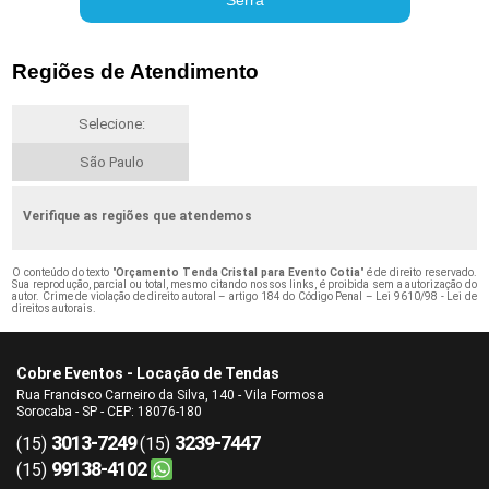
Regiões de Atendimento
Selecione:
São Paulo
Verifique as regiões que atendemos
O conteúdo do texto "
Orçamento Tenda Cristal para Evento Cotia
" é de direito reservado.
Sua reprodução, parcial ou total, mesmo citando nossos links, é proibida sem a autorização do
autor. Crime de violação de direito autoral – artigo 184 do Código Penal –
Lei 9610/98 - Lei de
direitos autorais
.
Cobre Eventos - Locação de Tendas
Rua Francisco Carneiro da Silva, 140 - Vila Formosa
Sorocaba - SP - CEP: 18076-180
3013-7249
3239-7447
(15)
(15)
99138-4102
(15)