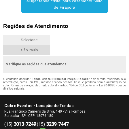
alugar tenda cristal para casamento Salto
de Pirapora
Regiões de Atendimento
Selecione:
São Paulo
Verifique as regiões que atendemos
O conteúdo do texto "
Tenda Cristal Piramidal Preço Piedade
" é de direito reservado. Sua
reprodução, parcial ou total, mesmo citando nossos links, é proibida sem a autorização do
autor. Crime de violação de direito autoral – artigo 184 do Código Penal –
Lei 9610/98 - Lei de
direitos autorais
.
Cobre Eventos - Locação de Tendas
Rua Francisco Carneiro da Silva, 140 - Vila Formosa
Sorocaba - SP - CEP: 18076-180
3013-7249
3239-7447
(15)
(15)